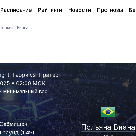
Расписание
Рейтинги
Новости
Прогнозы
Бе
Польяна Виана
ight: Гарри vs. Пратес
2025 • 02:00 МСК
й минимальный вес
Сабмишен
Польяна Виана
й раунд (1:49)