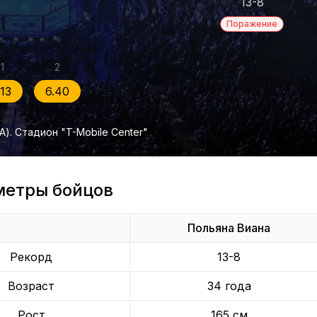
13-8
Поражение
1
2
.13
6.40
). Стадион "T-Mobile Center"
метры бойцов
Польяна Виана
Рекорд
13-8
Возраст
34 года
Рост
165 см