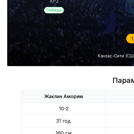
10-2
Победа
1
Канзас-Сити (США
Пара
Жаклин Аморим
10-2
31 год
160 см