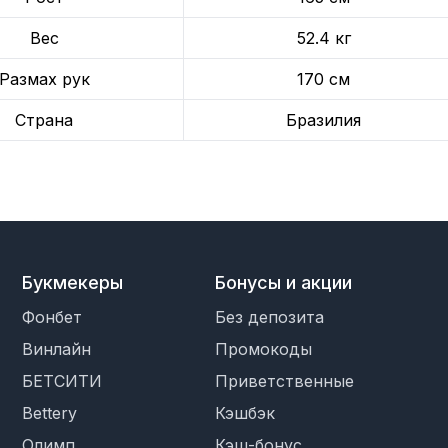
Вес
52.4 кг
Размах рук
170 см
Страна
Бразилия
Букмекеры
Бонусы и акции
Фонбет
Без депозита
Винлайн
Промокоды
БЕТСИТИ
Приветственные
Bettery
Кэшбэк
Олимп
Кэш-бонус