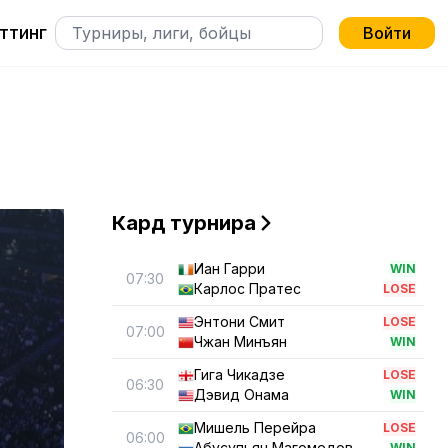
ттинг
Войти
Кард турнира
Иан Гарри
WIN
07:30
Карлос Пратес
LOSE
Энтони Смит
LOSE
07:00
Чжан Минъян
WIN
Гига Чикадзе
LOSE
06:30
Дэвид Онама
WIN
Мишель Перейра
LOSE
06:00
Абусупьян Магомедов
WIN