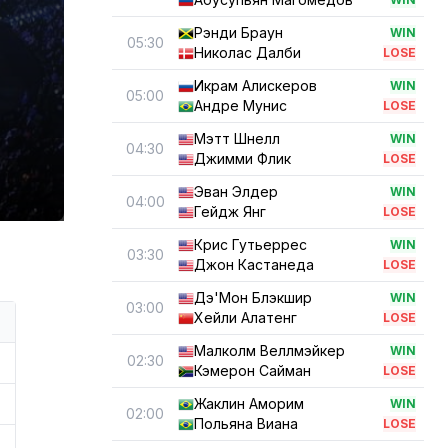
Рэнди Браун
WIN
05:30
Николас Далби
LOSE
Икрам Алискеров
WIN
05:00
Андре Мунис
LOSE
Мэтт Шнелл
WIN
04:30
Джимми Флик
LOSE
Эван Элдер
WIN
04:00
Гейдж Янг
LOSE
Крис Гутьеррес
WIN
03:30
Джон Кастанеда
LOSE
Дэ'Мон Блэкшир
WIN
03:00
Хейли Алатенг
LOSE
Малколм Веллмэйкер
WIN
02:30
Кэмерон Сайман
LOSE
Жаклин Аморим
WIN
02:00
Польяна Виана
LOSE