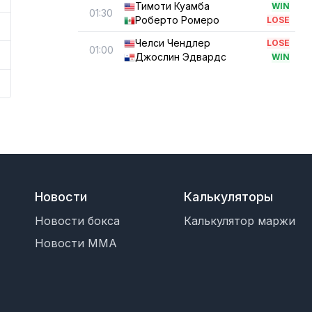
Тимоти Куамба
WIN
01:30
Роберто Ромеро
LOSE
Челси Чендлер
LOSE
01:00
Джослин Эдвардс
WIN
Новости
Калькуляторы
Новости бокса
Калькулятор маржи
Новости MMA