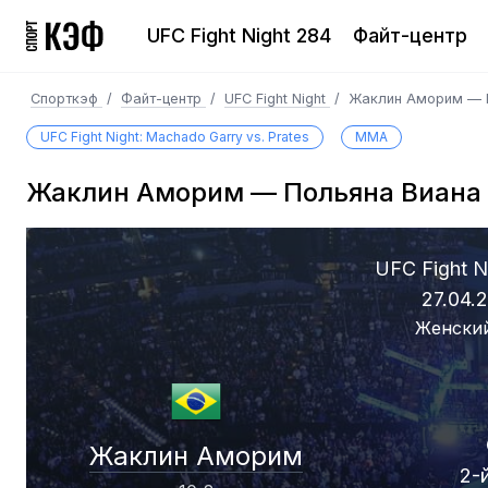
UFC Fight Night 284
Файт-центр
Спорткэф
/
Файт-центр
/
UFC Fight Night
/
Жаклин Аморим — 
UFC Fight Night: Machado Garry vs. Prates
MMA
Жаклин Аморим — Польяна Виана
UFC Fight N
27.04.
Женски
Жаклин Аморим
2-