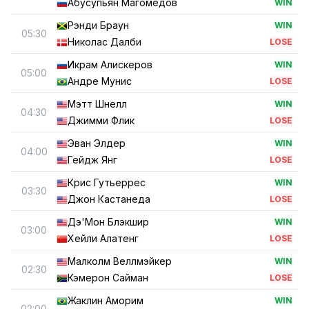
Абусупьян Магомедов
WIN
Рэнди Браун
WIN
05:30
Николас Далби
LOSE
Икрам Алискеров
WIN
05:00
Андре Мунис
LOSE
Мэтт Шнелл
WIN
04:30
Джимми Флик
LOSE
Эван Элдер
WIN
04:00
Гейдж Янг
LOSE
Крис Гутьеррес
WIN
03:30
Джон Кастанеда
LOSE
Дэ'Мон Блэкшир
WIN
03:00
Хейли Алатенг
LOSE
Малколм Веллмэйкер
WIN
02:30
Кэмерон Сайман
LOSE
Жаклин Аморим
WIN
02:00