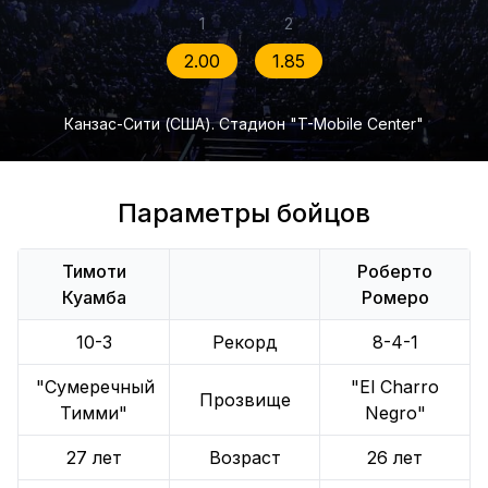
1
2
2.00
1.85
Канзас-Сити (США). Стадион "T-Mobile Center"
Параметры бойцов
Тимоти
Роберто
Куамба
Ромеро
10-3
Рекорд
8-4-1
"Сумеречный
"El Charro
Прозвище
Тимми"
Negro"
27 лет
Возраст
26 лет