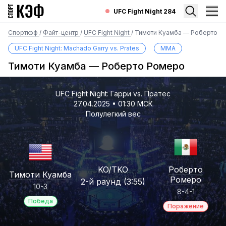
UFC Fight Night 284
Спорткэф
/
Файт-центр
/
UFC Fight Night
/
Тимоти Куамба — Роберто Р
UFC Fight Night: Machado Garry vs. Prates
MMA
Тимоти Куамба — Роберто Ромеро
UFC Fight Night: Гарри vs. Пратес
27.04.2025 • 01:30 МСК
Полулегкий вес
KO/TKO
Роберто
Тимоти Куамба
Ромеро
2-й раунд (3:55)
10-3
8-4-1
Победа
Поражение