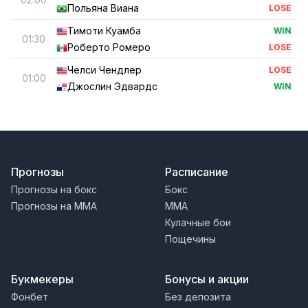
Польяна Виана
LOSE
Тимоти Куамба
WIN
01:30
Роберто Ромеро
LOSE
Челси Чендлер
LOSE
01:00
Джослин Эдвардс
WIN
Прогнозы
Расписание
Прогнозы на бокс
Бокс
Прогнозы на MMA
MMA
Кулачные бои
Пощечины
Букмекеры
Бонусы и акции
Фонбет
Без депозита