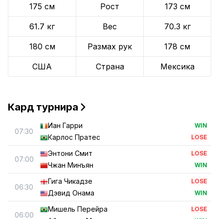
175 см
Рост
173 см
61.7 кг
Вес
70.3 кг
180 см
Размах рук
178 см
США
Страна
Мексика
Кард турнира
Иан Гарри
WIN
07:30
Карлос Пратес
LOSE
Энтони Смит
LOSE
07:00
Чжан Минъян
WIN
Гига Чикадзе
LOSE
06:30
Дэвид Онама
WIN
Мишель Перейра
LOSE
06:00