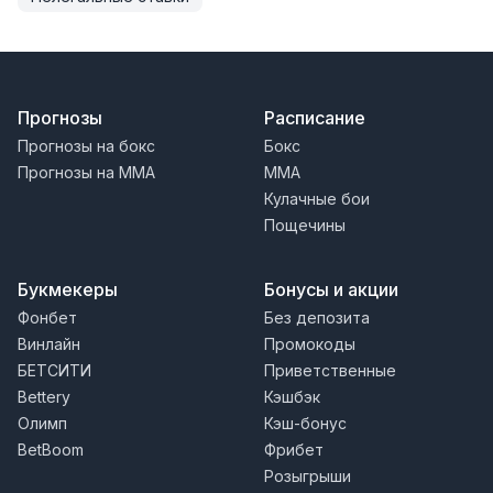
Прогнозы
Расписание
Прогнозы на бокс
Бокс
Прогнозы на MMA
MMA
Кулачные бои
Пощечины
Букмекеры
Бонусы и акции
Фонбет
Без депозита
Винлайн
Промокоды
БЕТСИТИ
Приветственные
Bettery
Кэшбэк
Олимп
Кэш-бонус
BetBoom
Фрибет
Розыгрыши