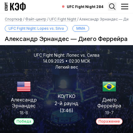
UFC Fight Night 284
Спорткэф
/
Файт-центр
/
UFC Fight Night
/
Александр Эрнандес — Дие
UFC Fight Night: Lopes vs. Silva
MMA
Александр Эрнандес — Диего Феррейра
UFC Fight Night: Лопес vs. Силва
14.09.2025 • 02:30 МСК
Легкий вес
KO/TKO
Александр
Диего
2-й раунд
Эрнандес
Феррейра
(3:46)
18-8
19-7
Победа
Поражение