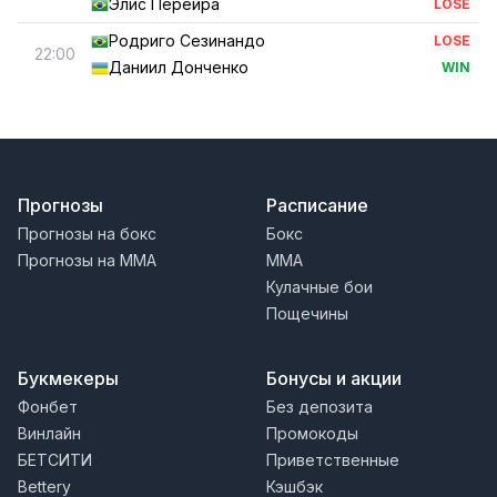
Элис Перейра
LOSE
Родриго Сезинандо
LOSE
22:00
Даниил Донченко
WIN
Прогнозы
Расписание
Прогнозы на бокс
Бокс
Прогнозы на MMA
MMA
Кулачные бои
Пощечины
Букмекеры
Бонусы и акции
Фонбет
Без депозита
Винлайн
Промокоды
БЕТСИТИ
Приветственные
Bettery
Кэшбэк