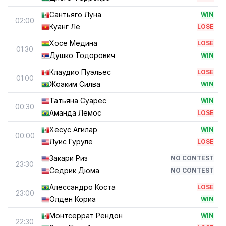
Сантьяго Луна
WIN
02:00
Куанг Ле
LOSE
Хосе Медина
LOSE
01:30
Душко Тодорович
WIN
Клаудио Пуэльес
LOSE
01:00
Жоаким Силва
WIN
Татьяна Суарес
WIN
00:30
Аманда Лемос
LOSE
Хесус Агилар
WIN
00:00
Луис Гуруле
LOSE
Закари Риз
NO CONTEST
23:30
Седрик Дюма
NO CONTEST
Алессандро Коста
LOSE
23:00
Олден Кориа
WIN
Монтсеррат Рендон
WIN
22:30