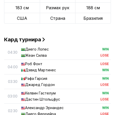
183 см
Размах рук
188 см
США
Страна
Бразилия
Кард турнира
Диего Лопес
WIN
04:30
Жеан Силва
LOSE
Роб Фонт
LOSE
04:00
Дэвид Мартинес
WIN
Рафа Гарсия
WIN
03:30
Джаред Гордон
LOSE
Келвин Гастелум
WIN
03:00
Дастин Штольцфус
LOSE
Александр Эрнандес
WIN
02:30
Диего Феррейра
LOSE