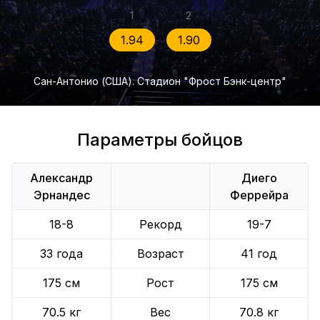
1
2
1.94
1.90
Сан-Антонио (США). Стадион "Фрост Бэнк-центр"
Параметры бойцов
Александр
Диего
Эрнандес
Феррейра
18-8
Рекорд
19-7
33 года
Возраст
41 год
175 см
Рост
175 см
70.5 кг
Вес
70.8 кг