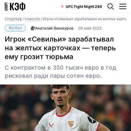
UFC Fight Night 284
Спорткэф
/
Новости
/
Игрок «Севильи» зарабатывал на желтых карточк
Футбол
Анатолий Винокуров
28 мая 2025
Игрок «Севильи» зарабатывал
на желтых карточках — теперь
ему грозит тюрьма
С контрактом в 350 тысяч евро в год
рисковал ради пары сотен евро.