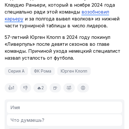
Клаудио Раньери, который в ноябре 2024 года
специально ради этой команды
возобновил
карьеру
и за полгода вывел «волков» из нижней
части турнирной таблицы в число лидеров.
57-летний Юрген Клопп в 2024 году покинул
«Ливерпуль» после девяти сезонов во главе
команды. Причиной ухода немецкий специалист
назвал усталость от футбола.
Серия А
ФК Рома
Юрген Клопп
👍
👎
🔥
🍺
🤣
😡
1
2