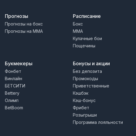
Прогнозы
Расписание
Прогнозы на бокс
Бокс
Прогнозы на MMA
MMA
Кулачные бои
Пощечины
Букмекеры
Бонусы и акции
Фонбет
Без депозита
Винлайн
Промокоды
БЕТСИТИ
Приветственные
Bettery
Кэшбэк
Олимп
Кэш-бонус
BetBoom
Фрибет
Розыгрыши
Программа лояльности