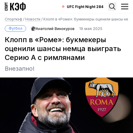
UFC Fight Night 284
Спорткэф
/
Новости
/
Клопп в «Роме»: букмекеры оценили шансы немц
Футбол
Анатолий Винокуров
19 мая 2025
Клопп в «Роме»: букмекеры
оценили шансы немца выиграть
Серию А с римлянами
Внезапно!