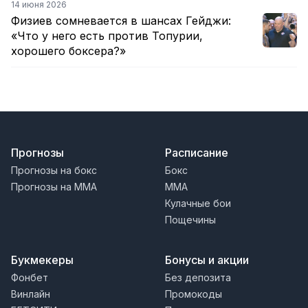
14 июня 2026
Физиев сомневается в шансах Гейджи:
«Что у него есть против Топурии,
хорошего боксера?»
Прогнозы
Расписание
Прогнозы на бокс
Бокс
Прогнозы на MMA
MMA
Кулачные бои
Пощечины
Букмекеры
Бонусы и акции
Фонбет
Без депозита
Винлайн
Промокоды