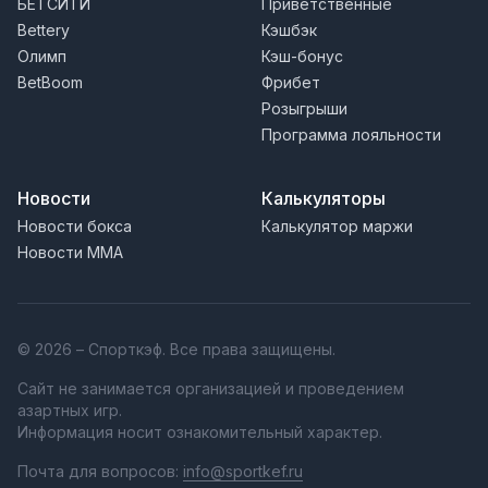
БЕТСИТИ
Приветственные
Bettery
Кэшбэк
Олимп
Кэш-бонус
BetBoom
Фрибет
Розыгрыши
Программа лояльности
Новости
Калькуляторы
Новости бокса
Калькулятор маржи
Новости MMA
© 2026 – Спорткэф. Все права защищены.
Сайт не занимается организацией и проведением
азартных игр.
Информация носит ознакомительный характер.
Почта для вопросов:
info@sportkef.ru