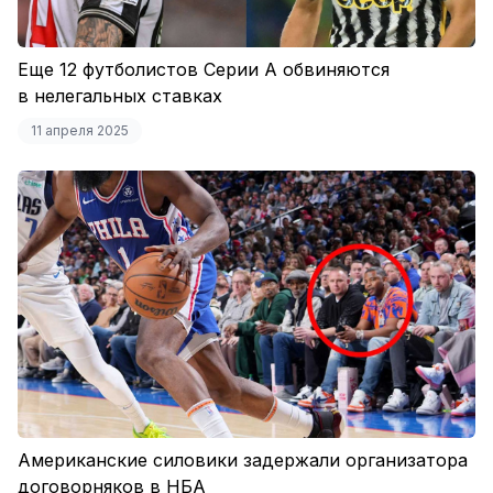
Еще 12 футболистов Серии А обвиняются
в нелегальных ставках
11 апреля 2025
Американские силовики задержали организатора
договорняков в НБА