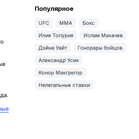
Популярное
UFC
ММА
Бокс
Илия Топурия
Ислам Махачев
го
Дэйна Уайт
Гонорары бойцов
Александр Усик
ые
Конор Макгрегор
Нелегальные ставки
да.
ные