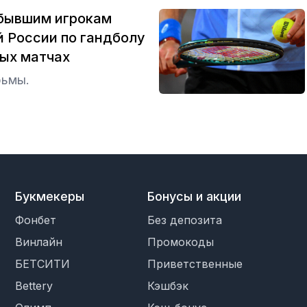
 бывшим игрокам
 России по гандболу
ных матчах
рьмы.
Букмекеры
Бонусы и акции
Фонбет
Без депозита
Винлайн
Промокоды
БЕТСИТИ
Приветственные
Bettery
Кэшбэк