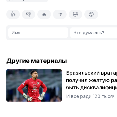
👍
👎
🔥
🍺
🤣
😡
Другие материалы
Бразильский врата
получил желтую ра
быть дисквалифици
И все ради 120 тысяч 