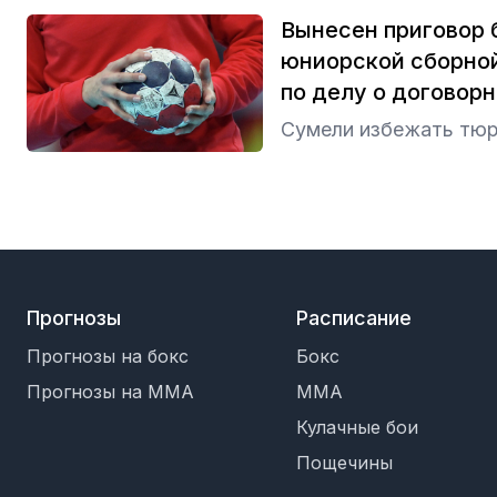
Вынесен приговор
юниорской сборной
по делу о договор
Сумели избежать тю
Прогнозы
Расписание
Прогнозы на бокс
Бокс
Прогнозы на MMA
MMA
Кулачные бои
Пощечины