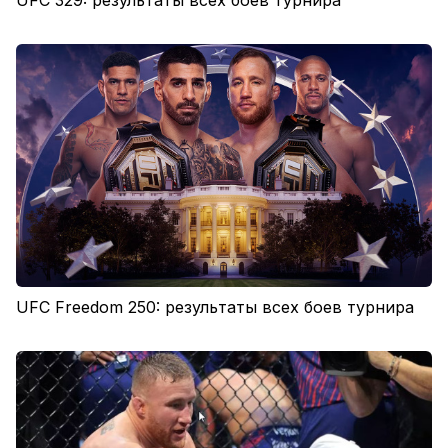
UFC 329: результаты всех боев турнира
UFC Freedom 250: результаты всех боев турнира