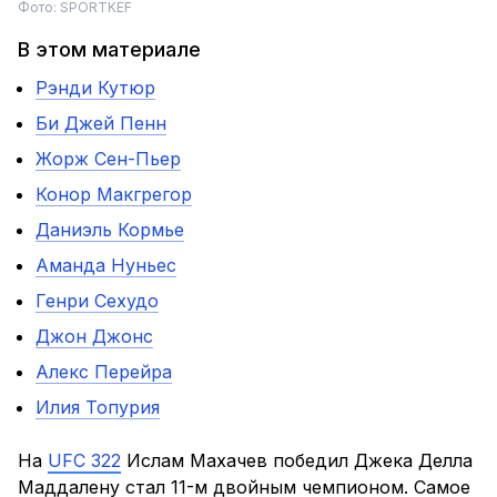
Фото: SPORTKEF
В этом материале
Рэнди Кутюр
Би Джей Пенн
Жорж Сен-Пьер
Конор Макгрегор
Даниэль Кормье
Аманда Нуньес
Генри Сехудо
Джон Джонс
Алекс Перейра
Илия Топурия
На
UFC 322
Ислам Махачев победил Джека Делла
Маддалену стал 11-м двойным чемпионом. Самое