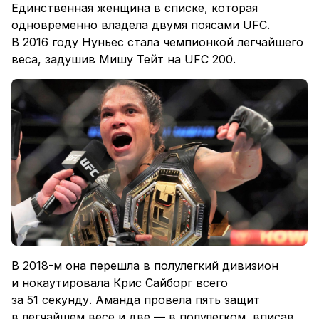
Единственная женщина в списке, которая
одновременно владела двумя поясами UFC.
В 2016 году Нуньес стала чемпионкой легчайшего
веса, задушив Мишу Тейт на UFC 200.
В 2018-м она перешла в полулегкий дивизион
и нокаутировала Крис Сайборг всего
за 51 секунду. Аманда провела пять защит
в легчайшем весе и две — в полулегком, вписав