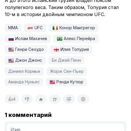
А до этого испанский грузин владел поясом
полулегкого веса. Таким образом, Топурия стал
10-м в истории двойным чемпионом UFC.
ММА
UFC
Конор Макгрегор
Ислам Махачев
Алекс Перейра
Генри Сехудо
Илия Топурия
Джон Джонс
Би Джей Пенн
Дэниел Кормье
Жорж Сен-Пьер
Аманда Нуньес
Рэнди Кутюр
👍
👎
🔥
🍺
🤣
😡
4
1 комментарий