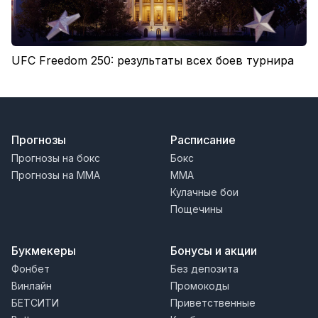
UFC Freedom 250: результаты всех боев турнира
Прогнозы
Расписание
Прогнозы на бокс
Бокс
Прогнозы на MMA
MMA
Кулачные бои
Пощечины
Букмекеры
Бонусы и акции
Фонбет
Без депозита
Винлайн
Промокоды
БЕТСИТИ
Приветственные