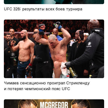
UFC 328: результаты всех боев турнира
Чимаев сенсационно проиграл Стрикленду
и потерял чемпионский пояс UFC