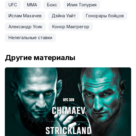
UFC
ММА
Бокс
Илия Топурия
Ислам Махачев
Дэйна Уайт
Гонорары бойцов
Александр Усик
Конор Макгрегор
Нелегальные ставки
Другие материалы