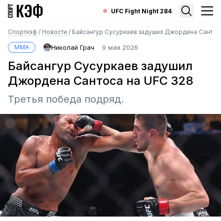
UFC Fight Night 284
Спорткэф
/
Новости
/
Байсангур Сусуркаев задушил Джордена Сантос
MMA
Николай Грач
9 мая 2026
Байсангур Сусуркаев задушил
Джордена Сантоса на UFC 328
Третья победа подряд.