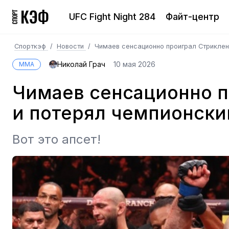
UFC Fight Night 284
Файт-центр
Спорткэф
/
Новости
/
Чимаев сенсационно проиграл Стриклен
Николай Грач
10 мая 2026
MMA
Чимаев сенсационно п
и потерял чемпионски
Вот это апсет!