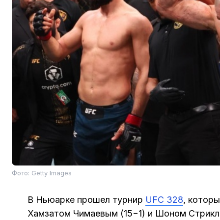
Фото: Getty Images
В Ньюарке прошел турнир
UFC 328
, котор
Хамзатом Чимаевым (15−1) и Шоном Стрикл