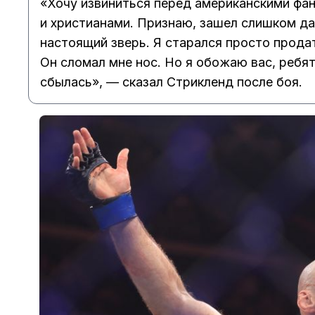
«Хочу извиниться перед американскими фа
и христианами. Признаю, зашел слишком да
настоящий зверь. Я старался просто прода
Он сломал мне нос. Но я обожаю вас, ребят
сбылась», — сказал Стрикленд после боя.