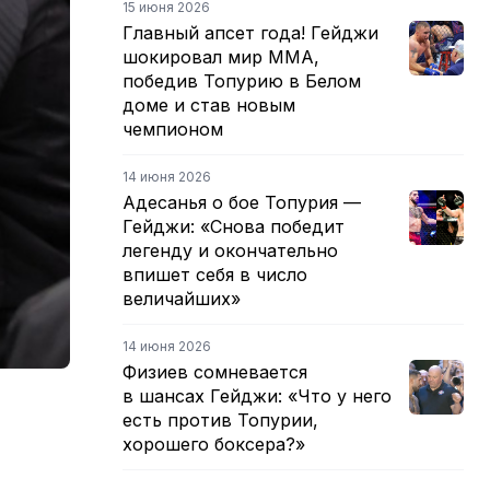
15 июня 2026
Главный апсет года! Гейджи
шокировал мир ММА,
победив Топурию в Белом
доме и став новым
чемпионом
14 июня 2026
Адесанья о бое Топурия —
Гейджи: «Снова победит
легенду и окончательно
впишет себя в число
величайших»
14 июня 2026
Физиев сомневается
в шансах Гейджи: «Что у него
есть против Топурии,
хорошего боксера?»