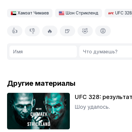
Хамзат Чимаев
Шон Стрикленд
UFC 328
👍
👎
🔥
🍺
🤣
😡
Другие материалы
UFC 328: результа
Шоу удалось.