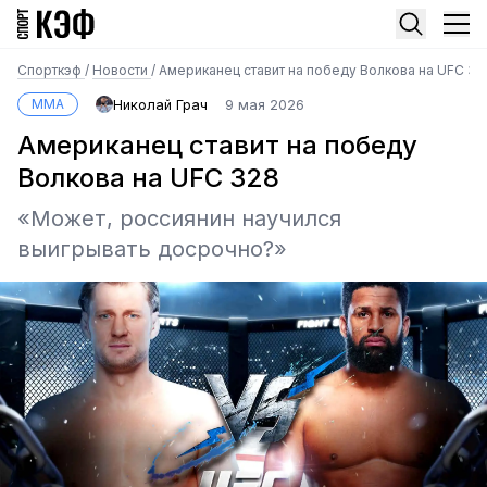
Спорткэф
/
Новости
/
Американец ставит на победу Волкова на UFC 32
MMA
Николай Грач
9 мая 2026
Американец ставит на победу
Волкова на UFC 328
«Может, россиянин научился
выигрывать досрочно?»