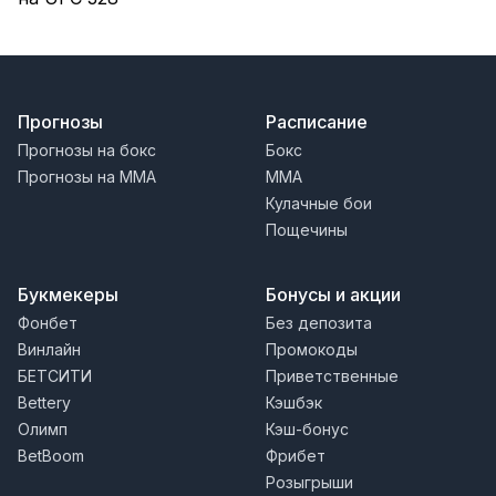
Прогнозы
Расписание
Прогнозы на бокс
Бокс
Прогнозы на MMA
MMA
Кулачные бои
Пощечины
Букмекеры
Бонусы и акции
Фонбет
Без депозита
Винлайн
Промокоды
БЕТСИТИ
Приветственные
Bettery
Кэшбэк
Олимп
Кэш-бонус
BetBoom
Фрибет
Розыгрыши