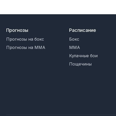
Прогнозы
Расписание
Прогнозы на бокс
Бокс
Прогнозы на MMA
MMA
Кулачные бои
Пощечины