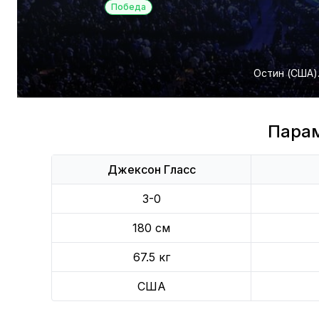
Победа
Остин (США)
Пара
Джексон Гласс
3-0
180 см
67.5 кг
США