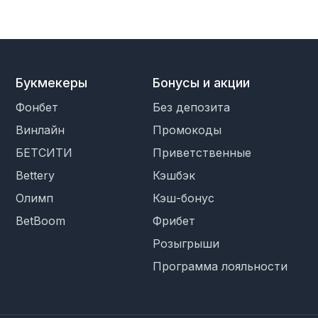
Букмекеры
Бонусы и акции
Фонбет
Без депозита
Винлайн
Промокоды
БЕТСИТИ
Приветственные
Bettery
Кэшбэк
Олимп
Кэш-бонус
BetBoom
Фрибет
Розыгрыши
Программа лояльности