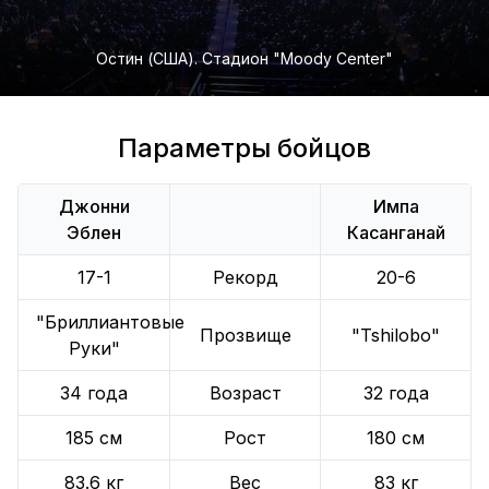
Остин (США). Стадион "Moody Center"
Параметры бойцов
Джонни
Импа
Эблен
Касанганай
17-1
Рекорд
20-6
"Бриллиантовые
Прозвище
"Tshilobo"
Руки"
34 года
Возраст
32 года
185 см
Рост
180 см
83.6 кг
Вес
83 кг