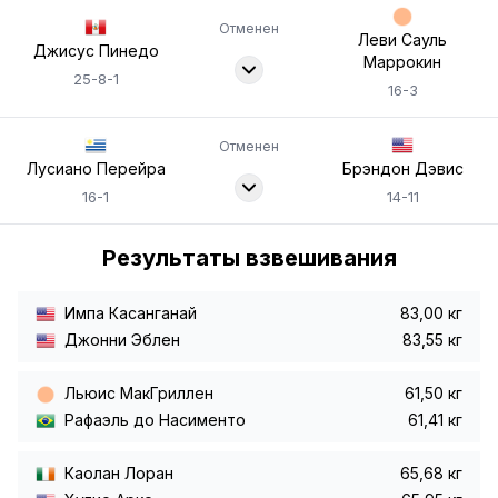
Отменен
Леви Сауль
Джисус Пинедо
Маррокин
25-8-1
16-3
Отменен
Лусиано Перейра
Брэндон Дэвис
16-1
14-11
Результаты взвешивания
Импа Касанганай
83,00 кг
Джонни Эблен
83,55 кг
Льюис МакГриллен
61,50 кг
Рафаэль до Насименто
61,41 кг
Каолан Лоран
65,68 кг