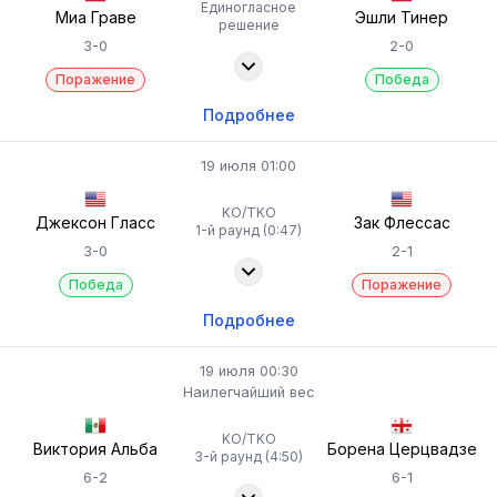
Единогласное
Миа Граве
Эшли Тинер
решение
3-0
2-0
Поражение
Победа
Подробнее
19 июля 01:00
KO/TKO
Джексон Гласс
Зак Флессас
1-й раунд (0:47)
3-0
2-1
Победа
Поражение
Подробнее
19 июля 00:30
Наилегчайший вес
KO/TKO
Виктория Альба
Борена Церцвадзе
3-й раунд (4:50)
6-2
6-1