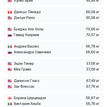
Хулио Арке
65,95 кг
Джисус Пинедо
66,58 кг
Джоуи Рюкэ
65,58 кг
Бьяджо Али Уолш
70,66 кг
Гамид Хизриев
70,57 кг
Андреа Васкес
56,78 кг
Александра Савичева
56,60 кг
Эшли Тинер
57,06 кг
Миа Граве
57,06 кг
Джексон Гласс
67,49 кг
Зак Флессас
67,76 кг
Борена Церцвадзе
56,97 кг
Виктория Альба
56,78 кг