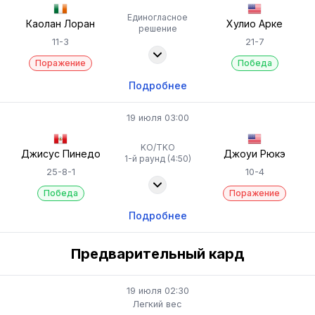
Единогласное
Каолан Лоран
Хулио Арке
решение
11-3
21-7
Поражение
Победа
Подробнее
19 июля 03:00
KO/TKO
Джисус Пинедо
Джоуи Рюкэ
1-й раунд (4:50)
25-8-1
10-4
Победа
Поражение
Подробнее
Предварительный кард
19 июля 02:30
Легкий вес