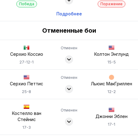
Победа
Поражение
Подробнее
Отмененные бои
Отменен
Серхио Коссио
Колтон Энглунд
27-12-1
15-5
Отменен
Серхио Петтис
Льюис МакГриллен
25-8
12-2
Отменен
Костелло ван
Джонни Эблен
Стейнис
17-1
17-3