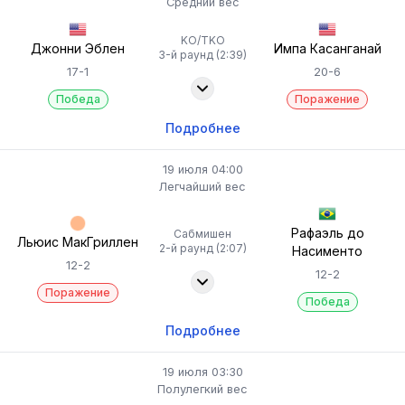
Средний вес
KO/TKO
Джонни Эблен
Импа Касанганай
3-й раунд (2:39)
17-1
20-6
Победа
Поражение
Подробнее
19 июля 04:00
Легчайший вес
Рафаэль до
Сабмишен
Льюис МакГриллен
2-й раунд (2:07)
Насименто
12-2
12-2
Поражение
Победа
Подробнее
19 июля 03:30
Полулегкий вес