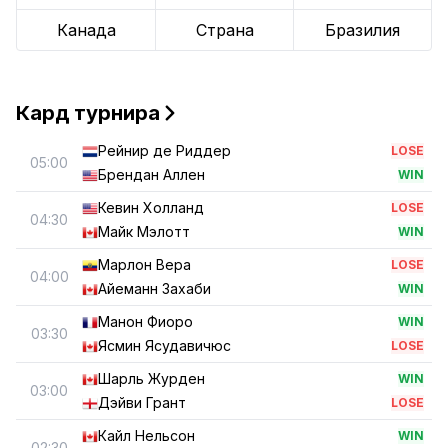
Канада
Страна
Бразилия
Кард турнира
Рейнир де Риддер
LOSE
05:00
Брендан Аллен
WIN
Кевин Холланд
LOSE
04:30
Майк Мэлотт
WIN
Марлон Вера
LOSE
04:00
Айеманн Захаби
WIN
Манон Фиоро
WIN
03:30
Ясмин Ясудавичюс
LOSE
Шарль Журден
WIN
03:00
Дэйви Грант
LOSE
Кайл Нельсон
WIN
02:30