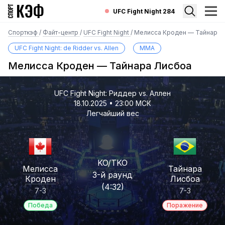
UFC Fight Night 284
Спорткэф
/
Файт-центр
/
UFC Fight Night
/
Мелисса Кроден — Тайнара 
UFC Fight Night: de Ridder vs. Allen
MMA
Мелисса Кроден — Тайнара Лисбоа
UFC Fight Night: Риддер vs. Аллен
18.10.2025 • 23:00 МСК
Легчайший вес
KO/TKO
Мелисса
Тайнара
3-й раунд
Кроден
Лисбоа
(4:32)
7-3
7-3
Победа
Поражение