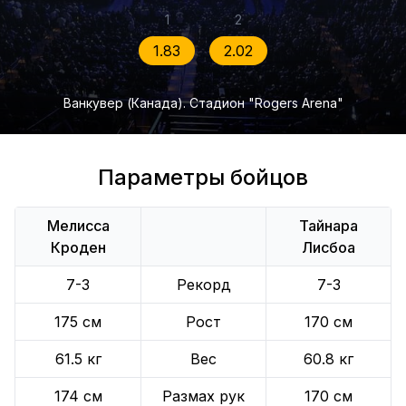
1
2
1.83
2.02
Ванкувер (Канада). Стадион "Rogers Arena"
Параметры бойцов
Мелисса
Тайнара
Кроден
Лисбоа
7-3
Рекорд
7-3
175 см
Рост
170 см
61.5 кг
Вес
60.8 кг
174 см
Размах рук
170 см