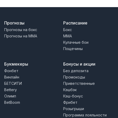
Прогнозы
Расписание
Прогнозы на бокс
Бокс
Прогнозы на MMA
MMA
Кулачные бои
Пощечины
Букмекеры
Бонусы и акции
Фонбет
Без депозита
Винлайн
Промокоды
БЕТСИТИ
Приветственные
Bettery
Кэшбэк
Олимп
Кэш-бонус
BetBoom
Фрибет
Розыгрыши
Программа лояльности