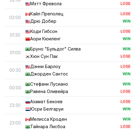
Мэтт Фревола
LOSE
Кайл Преполец
LOSE
02:00
Дрю Добер
WIN
Коди Гибсон
LOSE
01:30
Аори Кюиленг
WIN
Бруно "Бульдог" Силва
WIN
01:00
Хюн Сун Пак
LOSE
Дэнни Барлоу
LOSE
00:30
Джорден Сантос
WIN
Стефани Лусиано
WIN
00:00
Равена Оливейра
LOSE
Азамат Бекоев
LOSE
23:30
Юсри Белгаруи
WIN
Мелисса Кроден
WIN
23:00
Тайнара Лисбоа
LOSE