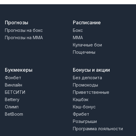
Прогнозы
Расписание
Прогнозы на бокс
Бокс
Прогнозы на MMA
MMA
Кулачные бои
Пощечины
Букмекеры
Бонусы и акции
Фонбет
Без депозита
Винлайн
Промокоды
БЕТСИТИ
Приветственные
Bettery
Кэшбэк
Олимп
Кэш-бонус
BetBoom
Фрибет
Розыгрыши
Программа лояльности