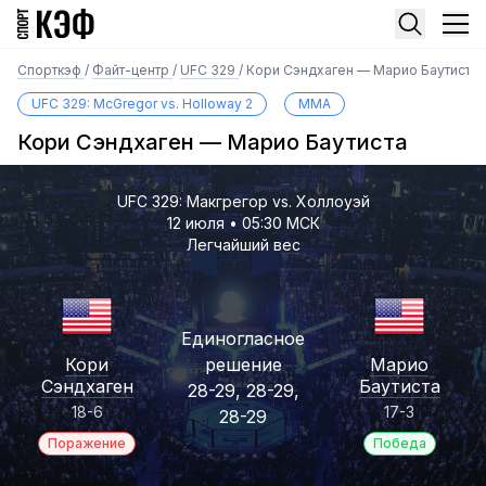
Спорткэф
/
Файт-центр
/
UFC 329
/
Кори Сэндхаген — Марио Баутиста
UFC 329: McGregor vs. Holloway 2
MMA
Кори Сэндхаген — Марио Баутиста
UFC 329: Макгрегор vs. Холлоуэй
12 июля • 05:30 МСК
Легчайший вес
Единогласное
Кори
решение
Марио
Сэндхаген
Баутиста
28-29, 28-29,
18-6
17-3
28-29
Поражение
Победа