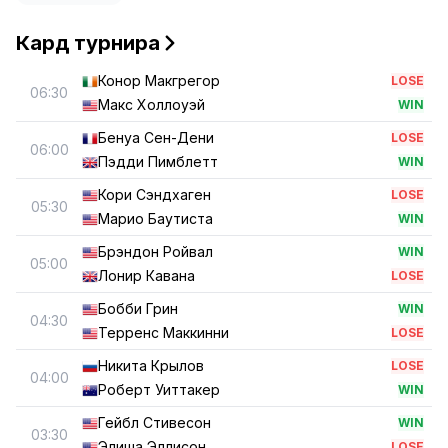
Кард турнира
Конор Макгрегор
LOSE
06:30
Макс Холлоуэй
WIN
Бенуа Сен-Дени
LOSE
06:00
Пэдди Пимблетт
WIN
Кори Сэндхаген
LOSE
05:30
Марио Баутиста
WIN
Брэндон Ройвал
WIN
05:00
Лонир Кавана
LOSE
Бобби Грин
WIN
04:30
Терренс Маккинни
LOSE
Никита Крылов
LOSE
04:00
Роберт Уиттакер
WIN
Гейбл Стивесон
WIN
03:30
Элиша Эллисон
LOSE