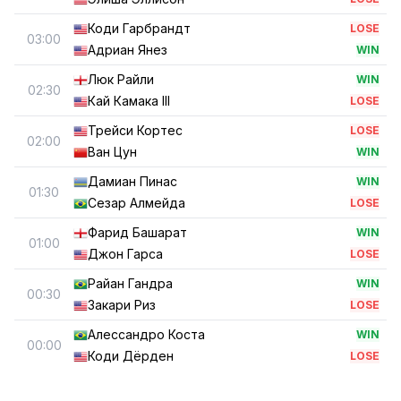
Коди Гарбрандт
LOSE
03:00
Адриан Янез
WIN
Люк Райли
WIN
02:30
Кай Камака III
LOSE
Трейси Кортес
LOSE
02:00
Ван Цун
WIN
Дамиан Пинас
WIN
01:30
Сезар Алмейда
LOSE
Фарид Башарат
WIN
01:00
Джон Гарса
LOSE
Райан Гандра
WIN
00:30
Закари Риз
LOSE
Алессандро Коста
WIN
00:00
Коди Дёрден
LOSE