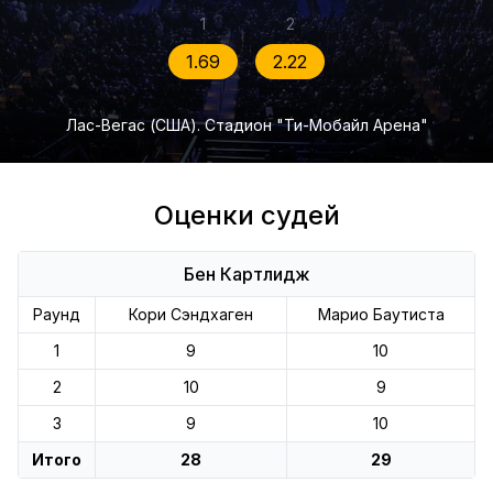
1
2
1.69
2.22
Лас-Вегас (США). Стадион "Ти-Мобайл Арена"
Оценки судей
Бен Картлидж
Раунд
Кори Сэндхаген
Марио Баутиста
1
9
10
2
10
9
3
9
10
Итого
28
29