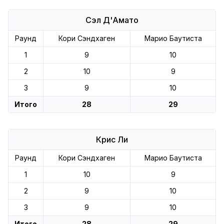
Сэл Д'Амато
Раунд
Кори Сэндхаген
Марио Баутиста
1
9
10
2
10
9
3
9
10
Итого
28
29
Крис Ли
Раунд
Кори Сэндхаген
Марио Баутиста
1
10
9
2
9
10
3
9
10
Итого
28
29