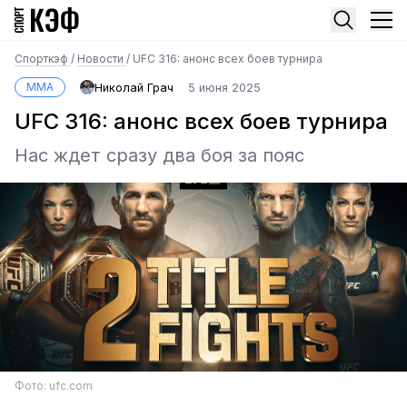
Спорткэф
/
Новости
/
UFC 316: анонс всех боев турнира
MMA
Николай Грач
5 июня 2025
UFC 316: анонс всех боев турнира
Нас ждет сразу два боя за пояс
Фото: ufc.com