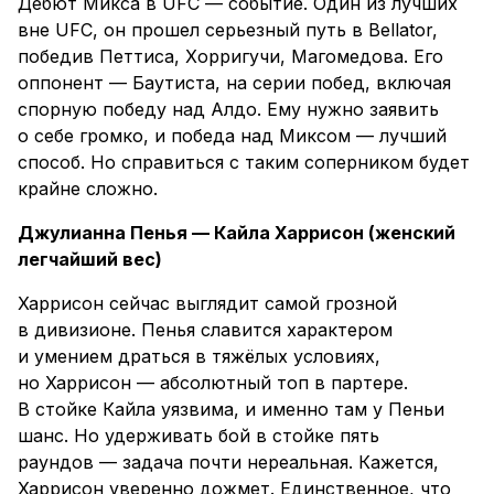
Дебют Микса в UFC — событие. Один из лучших
вне UFC, он прошел серьезный путь в Bellator,
победив Петтиса, Хорригучи, Магомедова. Его
оппонент — Баутиста, на серии побед, включая
спорную победу над Алдо. Ему нужно заявить
о себе громко, и победа над Миксом — лучший
способ. Но справиться с таким соперником будет
крайне сложно.
Джулианна Пенья — Кайла Харрисон (женский
легчайший вес)
Харрисон сейчас выглядит самой грозной
в дивизионе. Пенья славится характером
и умением драться в тяжёлых условиях,
но Харрисон — абсолютный топ в партере.
В стойке Кайла уязвима, и именно там у Пеньи
шанс. Но удерживать бой в стойке пять
раундов — задача почти нереальная. Кажется,
Харрисон уверенно дожмет. Единственное, что