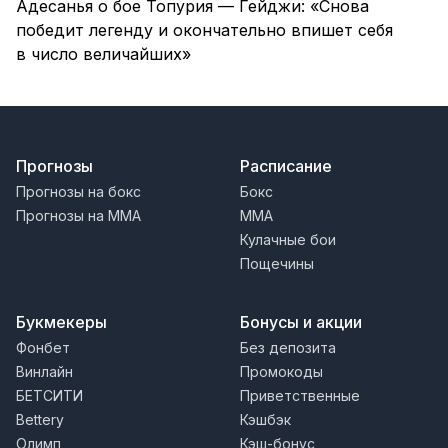
Адесанья о бое Топурия — Гейджи: «Снова
победит легенду и окончательно впишет себя
в число величайших»
Прогнозы
Расписание
Прогнозы на бокс
Бокс
Прогнозы на MMA
MMA
Кулачные бои
Пощечины
Букмекеры
Бонусы и акции
Фонбет
Без депозита
Винлайн
Промокоды
БЕТСИТИ
Приветственные
Bettery
Кэшбэк
Олимп
Кэш-бонус