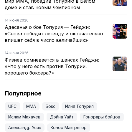
мир ММА, победив Топурию в Белом
доме и став новым чемпионом
14 июня 2026
Адесанья о бое Топурия — Гейджи:
«Снова победит легенду и окончательно
впишет себя в число величайших»
14 июня 2026
Физиев сомневается в шансах Гейджи:
«Что у него есть против Топурии,
хорошего боксера?»
Популярное
UFC
ММА
Бокс
Илия Топурия
Ислам Махачев
Дэйна Уайт
Гонорары бойцов
Александр Усик
Конор Макгрегор