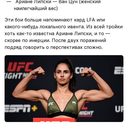
Ариане Липски — Ван Цун (женский
наилегчайший вес)
Эти бои больше напоминают кард LFA или
какого-нибудь локального ивента. Из всей тройки
хоть как-то известна Ариане Липски, и то —
скорее по инерции. После двух поражений
подряд говорить о перспективах сложно.