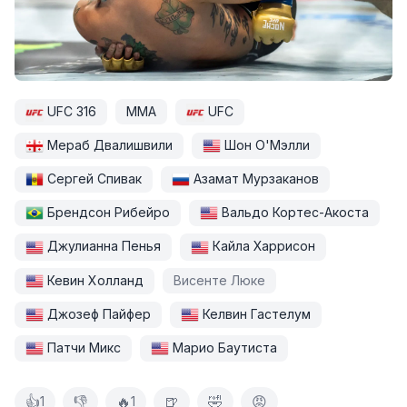
UFC 316
ММА
UFC
Мераб Двалишвили
Шон О'Мэлли
Сергей Спивак
Азамат Мурзаканов
Брендсон Рибейро
Вальдо Кортес-Акоста
Джулианна Пенья
Кайла Харрисон
Кевин Холланд
Висенте Люке
Джозеф Пайфер
Келвин Гастелум
Патчи Микс
Марио Баутиста
👍
👎
🔥
🍺
🤣
😡
1
1