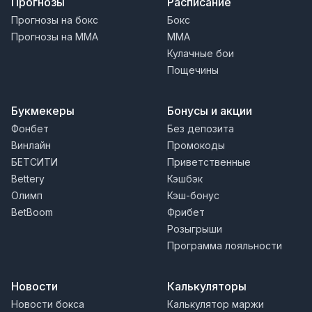
Прогнозы
Расписание
Прогнозы на бокс
Бокс
Прогнозы на MMA
MMA
Кулачные бои
Пощечины
Букмекеры
Бонусы и акции
Фонбет
Без депозита
Винлайн
Промокоды
БЕТСИТИ
Приветственные
Bettery
Кэшбэк
Олимп
Кэш-бонус
BetBoom
Фрибет
Розыгрыши
Программа лояльности
Новости
Калькуляторы
Новости бокса
Калькулятор маржи