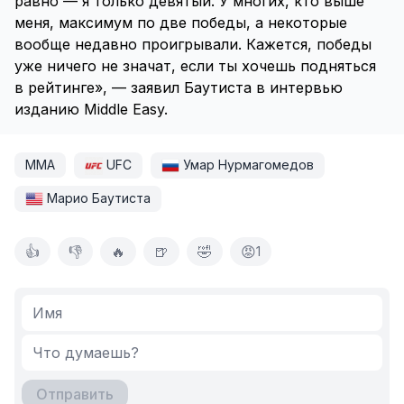
равно — я только девятый. У многих, кто выше
меня, максимум по две победы, а некоторые
вообще недавно проигрывали. Кажется, победы
уже ничего не значат, если ты хочешь подняться
в рейтинге», — заявил Баутиста в интервью
изданию Middle Easy.
ММА
UFC
Умар Нурмагомедов
Марио Баутиста
👍
👎
🔥
🍺
🤣
😡
1
Отправить