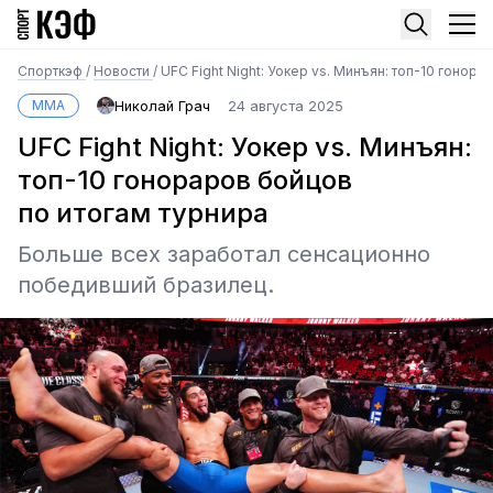
Спорткэф
/
Новости
/
UFC Fight Night: Уокер vs. Минъян: топ-10 гонор
MMA
Николай Грач
24 августа 2025
UFC Fight Night: Уокер vs. Минъян:
топ-10 гонораров бойцов
по итогам турнира
Больше всех заработал сенсационно
победивший бразилец.