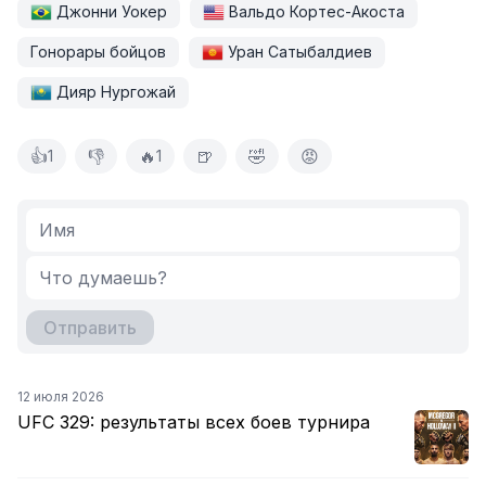
Джонни Уокер
Вальдо Кортес-Акоста
Гонорары бойцов
Уран Сатыбалдиев
Дияр Нургожай
👍
👎
🔥
🍺
🤣
😡
1
1
Отправить
12 июля 2026
UFC 329: результаты всех боев турнира