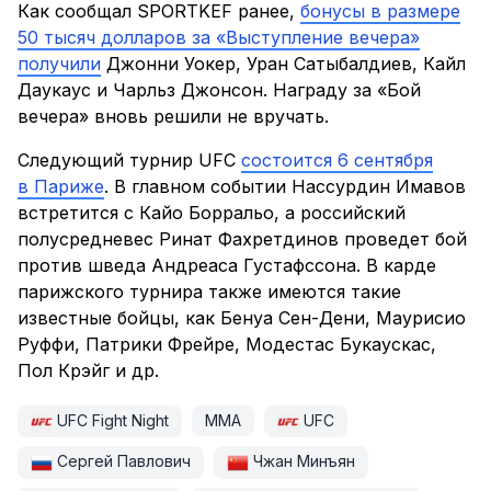
Как сообщал SPORTKEF ранее,
бонусы в размере
50 тысяч долларов за «Выступление вечера»
получили
Джонни Уокер, Уран Сатыбалдиев, Кайл
Даукаус и Чарльз Джонсон. Награду за «Бой
вечера» вновь решили не вручать.
Следующий турнир UFC
состоится 6 сентября
в Париже
. В главном событии Нассурдин Имавов
встретится с Кайо Борральо, а российский
полусредневес Ринат Фахретдинов проведет бой
против шведа Андреаса Густафссона. В карде
парижского турнира также имеются такие
известные бойцы, как Бенуа Сен-Дени, Маурисио
Руффи, Патрики Фрейре, Модестас Букаускас,
Пол Крэйг и др.
UFC Fight Night
ММА
UFC
Сергей Павлович
Чжан Минъян