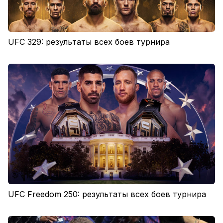
UFC 329: результаты всех боев турнира
UFC Freedom 250: результаты всех боев турнира