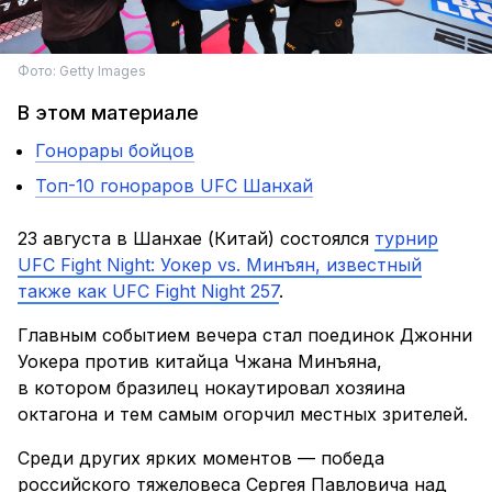
Фото: Getty Images
В этом материале
Гонорары бойцов
Топ-10 гонораров UFC Шанхай
23 августа в Шанхае (Китай) состоялся
турнир
UFC Fight Night: Уокер vs. Минъян, известный
также как UFC Fight Night 257
.
Главным событием вечера стал поединок Джонни
Уокера против китайца Чжана Минъяна,
в котором бразилец нокаутировал хозяина
октагона и тем самым огорчил местных зрителей.
Среди других ярких моментов — победа
российского тяжеловеса Сергея Павловича над