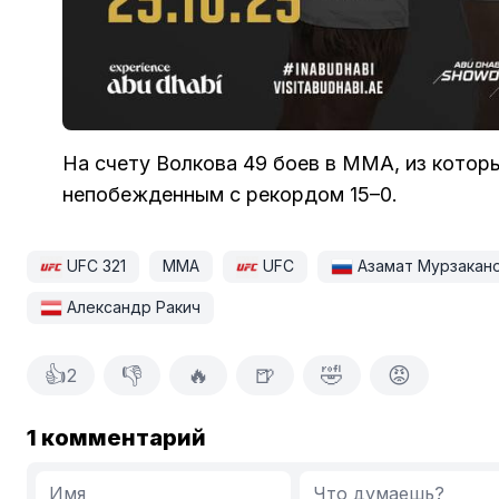
На счету Волкова 49 боев в ММА, из котор
непобежденным с рекордом 15–0.
UFC 321
ММА
UFC
Азамат Мурзакан
Александр Ракич
👍
👎
🔥
🍺
🤣
😡
2
1 комментарий