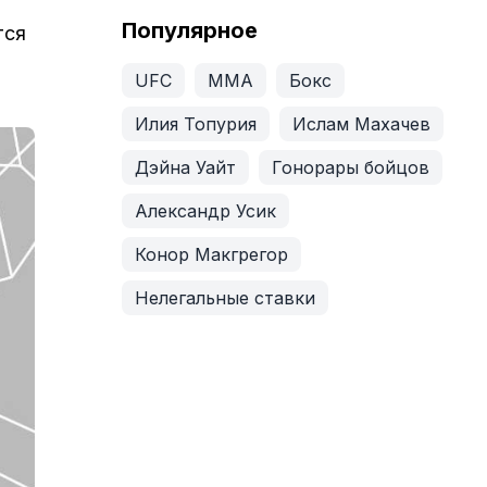
Популярное
тся
UFC
ММА
Бокс
Илия Топурия
Ислам Махачев
Дэйна Уайт
Гонорары бойцов
Александр Усик
Конор Макгрегор
Нелегальные ставки