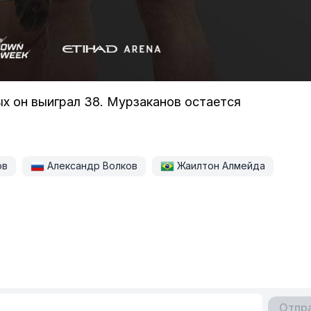
ых он выиграл 38. Мурзаканов остается
ов
Александр Волков
Жаилтон Алмейда
Отпр