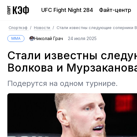
UFC Fight Night 284
Файт-центр
Спорткэф
/
Новости
/
Стали известны следующие соперники В
Николай Грач
24 июля 2025
MMA
Стали известны след
Волкова и Мурзаканов
Подерутся на одном турнире.