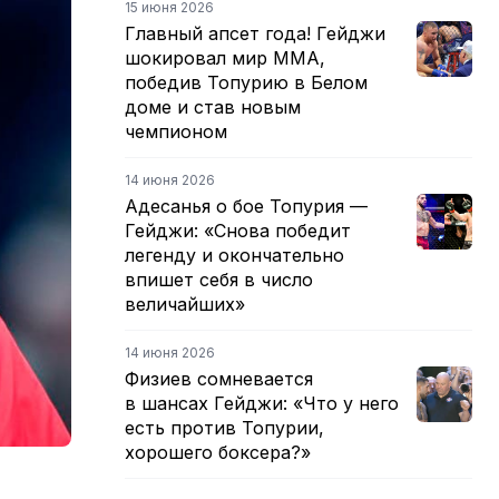
15 июня 2026
Главный апсет года! Гейджи
шокировал мир ММА,
победив Топурию в Белом
доме и став новым
чемпионом
14 июня 2026
Адесанья о бое Топурия —
Гейджи: «Снова победит
легенду и окончательно
впишет себя в число
величайших»
14 июня 2026
Физиев сомневается
в шансах Гейджи: «Что у него
есть против Топурии,
хорошего боксера?»