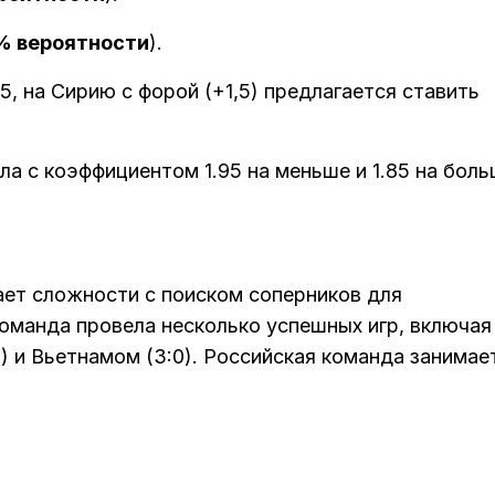
% вероятности
).
05, на Сирию с форой (+1,5) предлагается ставить
ла с коэффициентом 1.95 на меньше и 1.85 на боль
ает сложности с поиском соперников для
команда провела несколько успешных игр, включая
0) и Вьетнамом (3:0). Российская команда занимае