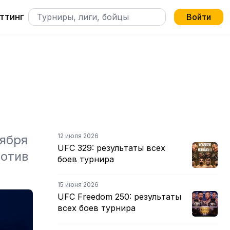
ттинг
Войти
12 июля 2026
оября
UFC 329: результаты всех
ротив
боев турнира
15 июня 2026
UFC Freedom 250: результаты
всех боев турнира