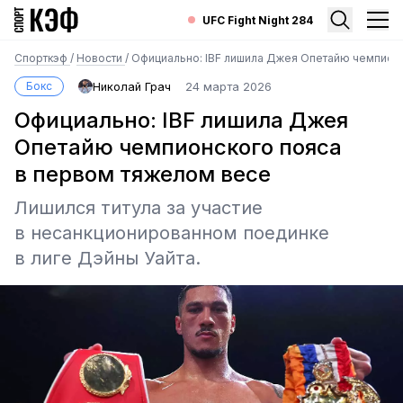
UFC Fight Night 284
Спорткэф
/
Новости
/
Официально: IBF лишила Джея Опетайю чемпионс
Бокс
Николай Грач
24 марта 2026
Официально: IBF лишила Джея
Опетайю чемпионского пояса
в первом тяжелом весе
Лишился титула за участие
в несанкционированном поединке
в лиге Дэйны Уайта.