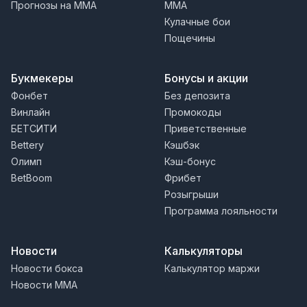
Прогнозы на MMA
MMA
Кулачные бои
Пощечины
Букмекеры
Бонусы и акции
Фонбет
Без депозита
Винлайн
Промокоды
БЕТСИТИ
Приветственные
Bettery
Кэшбэк
Олимп
Кэш-бонус
BetBoom
Фрибет
Розыгрыши
Программа лояльности
Новости
Калькуляторы
Новости бокса
Калькулятор маржи
Новости MMA