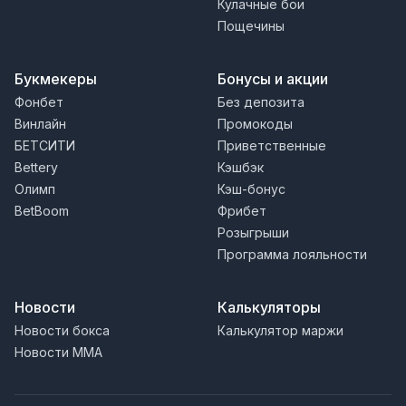
Кулачные бои
Пощечины
Букмекеры
Бонусы и акции
Фонбет
Без депозита
Винлайн
Промокоды
БЕТСИТИ
Приветственные
Bettery
Кэшбэк
Олимп
Кэш-бонус
BetBoom
Фрибет
Розыгрыши
Программа лояльности
Новости
Калькуляторы
Новости бокса
Калькулятор маржи
Новости MMA