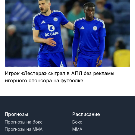
Игрок «Лестера» сыграл в АПЛ без рекламы
игорного спонсора на футболке
Прогнозы
Расписание
Прогнозы на бокс
Бокс
Прогнозы на MMA
MMA