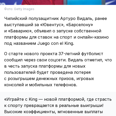
Фото: Getty Images
Чилийский полузащитник Артуро Видаль, ранее
выступавший за «Ювентус», «Барселону»
и «Баварию», объявил о запуске собственной
платформы для ставок на спорт и онлайн-казино
под названием Juego con el King.
О старте нового проекта 37-летний футболист
сообщил через свои соцсети. Видаль отметил, что
в честь запуска платформы для новых
пользователей будет проведена лотерея
с розыгрышем денежных призов, игровых
консолей и мобильных телефонов.
«Играйте с King — новой платформой, где страсть
к спорту превращается в реальные выигрыши!
Высокие коэффициенты, мгновенные выплаты