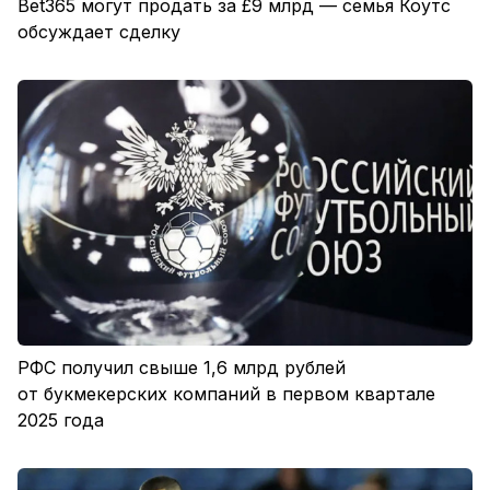
Bet365 могут продать за £9 млрд — семья Коутс
обсуждает сделку
РФС получил свыше 1,6 млрд рублей
от букмекерских компаний в первом квартале
2025 года