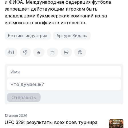
и ФИФА. Международная федерация футбола
запрещает действующим игрокам быть
владельцами букмекерских компаний из-за
возможного конфликта интересов.
Беттинг-индустрия
Артуро Видаль
👍
👎
🔥
🍺
🤣
😡
1
Отправить
12 июля 2026
UFC 329: результаты всех боев турнира