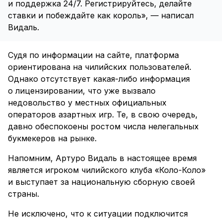
и поддержка 24/7. Регистрируйтесь, делайте
ставки и побеждайте как король», — написал
Видаль.
Судя по информации на сайте, платформа
ориентирована на чилийских пользователей.
Однако отсутствует какая-либо информация
о лицензировании, что уже вызвало
недовольство у местных официальных
операторов азартных игр. Те, в свою очередь,
давно обеспокоены ростом числа нелегальных
букмекеров на рынке.
Напомним, Артуро Видаль в настоящее время
является игроком чилийского клуба «Коло-Коло»
и выступает за национальную сборную своей
страны.
Не исключено, что к ситуации подключится