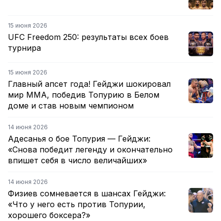
15 июня 2026
UFC Freedom 250: результаты всех боев
турнира
15 июня 2026
Главный апсет года! Гейджи шокировал
мир ММА, победив Топурию в Белом
доме и став новым чемпионом
14 июня 2026
Адесанья о бое Топурия — Гейджи:
«Снова победит легенду и окончательно
впишет себя в число величайших»
14 июня 2026
Физиев сомневается в шансах Гейджи:
«Что у него есть против Топурии,
хорошего боксера?»