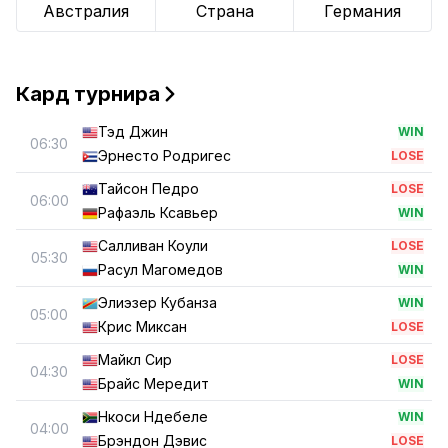
Австралия
Страна
Германия
Кард турнира
Тэд Джин
WIN
06:30
Эрнесто Родригес
LOSE
Тайсон Педро
LOSE
06:00
Рафаэль Ксавьер
WIN
Салливан Коули
LOSE
05:30
Расул Магомедов
WIN
Элиэзер Кубанза
WIN
05:00
Крис Миксан
LOSE
Майкл Сир
LOSE
04:30
Брайс Мередит
WIN
Нкоси Ндебеле
WIN
04:00
Брэндон Дэвис
LOSE