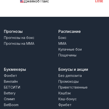
Джейкоб Паис
LOSE
Прогнозы
Расписание
Прогнозы на бокс
Бокс
Прогнозы на MMA
MMA
Кулачные бои
Пощечины
Букмекеры
Бонусы и акции
Фонбет
Без депозита
Винлайн
Промокоды
БЕТСИТИ
Приветственные
Bettery
Кэшбэк
Олимп
Кэш-бонус
BetBoom
Фрибет