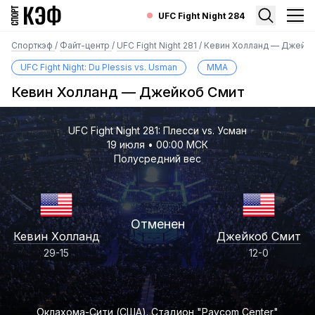
UFC Fight Night 284
Спорткэф
/
Файт-центр
/
UFC Fight Night 281
/
Кевин Холланд — Джейко
UFC Fight Night: Du Plessis vs. Usman
MMA
Кевин Холланд — Джейкоб Смит
UFC Fight Night 281: Плесси vs. Усман
19 июля • 00:00 МСК
Полусредний вес
Отменен
Кевин Холланд
Джейкоб Смит
29-15
12-0
Оклахома-Сити (США). Стадион "Paycom Center"