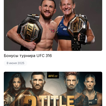
Бонусы турнира UFC 316
8 июня 2025