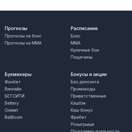
Прогнозы
Расписание
Прогнозы на бокс
Бокс
Прогнозы на MMA
MMA
Кулачные бои
Пощечины
Букмекеры
Бонусы и акции
Фонбет
Без депозита
Винлайн
Промокоды
БЕТСИТИ
Приветственные
Bettery
Кэшбэк
Олимп
Кэш-бонус
BetBoom
Фрибет
Розыгрыши
Программа лояльности