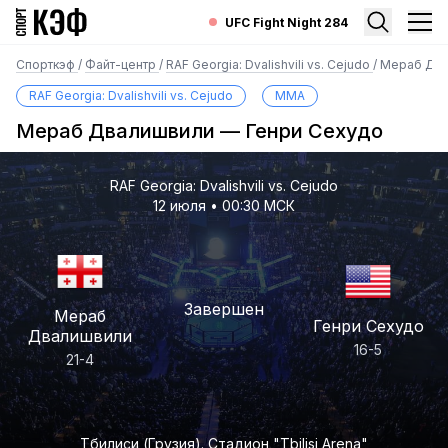
UFC Fight Night 284
Спорткэф
/
Файт-центр
/
RAF Georgia: Dvalishvili vs. Cejudo
/
Мераб Два
RAF Georgia: Dvalishvili vs. Cejudo
MMA
Мераб Двалишвили — Генри Сехудо
RAF Georgia: Dvalishvili vs. Cejudo
12 июля • 00:30 МСК
Завершен
Мераб
Генри Сехудо
Двалишвили
16-5
21-4
Тбилиси (Грузия). Стадион "Tbilisi Arena"