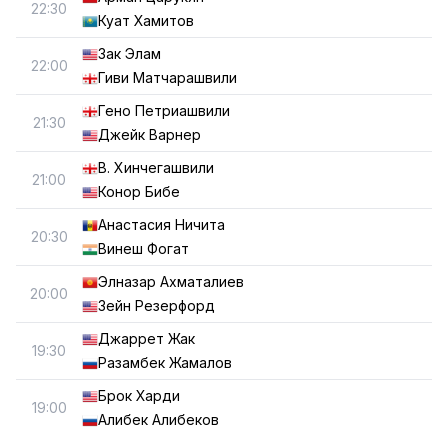
22:30
Куат Хамитов
Зак Элам
22:00
Гиви Матчарашвили
Гено Петриашвили
21:30
Джейк Варнер
В. Хинчегашвили
21:00
Конор Бибе
Анастасия Ничита
20:30
Винеш Фогат
Элназар Ахматалиев
20:00
Зейн Резерфорд
Джаррет Жак
19:30
Разамбек Жамалов
Брок Харди
19:00
Алибек Алибеков