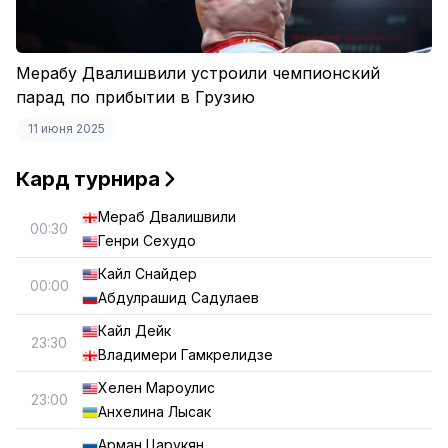
Мерабу Двалишвили устроили чемпионский
парад по прибытии в Грузию
11 июня 2025
Кард турнира
Мераб Двалишвили
00:30
Генри Сехудо
Кайл Снайдер
00:00
Абдулрашид Садулаев
Кайл Дейк
23:30
Владимери Гамкрелидзе
Хелен Мароулис
23:00
Анхелина Лысак
Арман Царукян