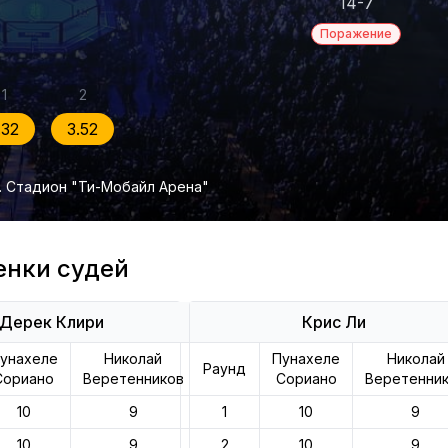
14-7
Поражение
1
2
.32
3.52
. Стадион "Ти-Мобайл Арена"
енки судей
Дерек Клири
Крис Ли
унахеле
Николай
Пунахеле
Николай
Раунд
Сориано
Веретенников
Сориано
Веретенни
10
9
1
10
9
10
9
2
10
9