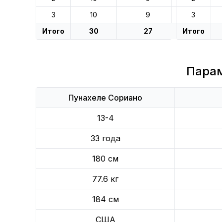
3
10
9
3
Итого
30
27
Итого
Пара
Пунахеле Сориано
13-4
33 года
180 см
77.6 кг
184 см
США