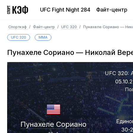
UFC Fight Night 284
Файт-центр
Спорткэф
/
Файт-центр
/
UFC 320
/
Пунахеле Сориано — Ник
UFC 320
MMA
Пунахеле Сориано — Николай Вер
UFC 320: 
05.10.
По
Едино
Пунахеле Сориано
30-2