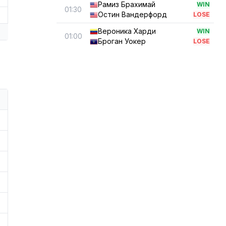
Рамиз Брахимай
WIN
01:30
Остин Вандерфорд
LOSE
Вероника Харди
WIN
01:00
Броган Уокер
LOSE