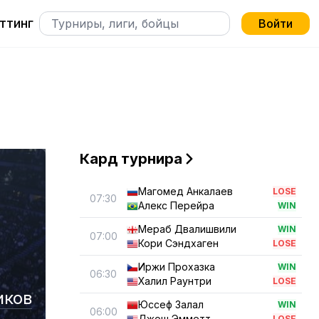
ттинг
Войти
Кард турнира
Магомед Анкалаев
LOSE
07:30
Алекс Перейра
WIN
Мераб Двалишвили
WIN
07:00
Кори Сэндхаген
LOSE
Иржи Прохазка
WIN
06:30
Халил Раунтри
LOSE
иков
Юссеф Залал
WIN
06:00
Джош Эмметт
LOSE