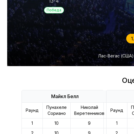
13-4
Победа
1
Лас-Вегас (США)
Оц
Майкл Белл
Пунахеле
Николай
П
Раунд
Раунд
Сориано
Веретенников
1
10
9
1
2
10
9
2