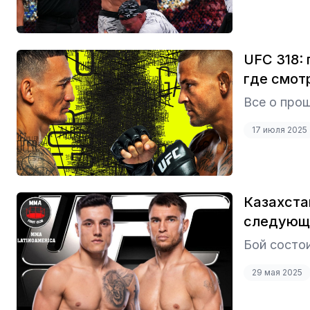
UFC 318:
где смот
Все о про
17 июля 2025
Казахста
следующе
Бой состои
29 мая 2025