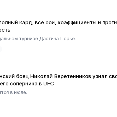
 полный кард, все бои, коэффициенты и прог
реть
щальном турнире Дастина Порье.
нский боец Николай Веретенников узнал св
го соперника в UFC
тся в июле.