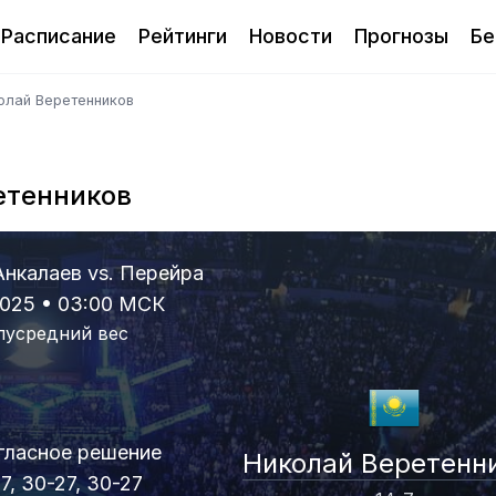
Расписание
Рейтинги
Новости
Прогнозы
Бе
олай Веретенников
етенников
Анкалаев vs. Перейра
2025 • 03:00 МСК
лусредний вес
гласное решение
Николай Веретенн
7, 30-27, 30-27