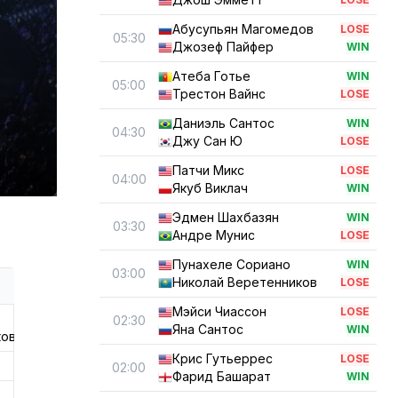
Абусупьян Магомедов
LOSE
05:30
Джозеф Пайфер
WIN
Атеба Готье
WIN
05:00
Трестон Вайнс
LOSE
Даниэль Сантос
WIN
04:30
Джу Сан Ю
LOSE
Патчи Микс
LOSE
04:00
Якуб Виклач
WIN
Эдмен Шахбазян
WIN
03:30
Андре Мунис
LOSE
Пунахеле Сориано
WIN
03:00
Николай Веретенников
LOSE
Мэйси Чиассон
LOSE
02:30
Яна Сантос
WIN
ков
Крис Гутьеррес
LOSE
02:00
Фарид Башарат
WIN