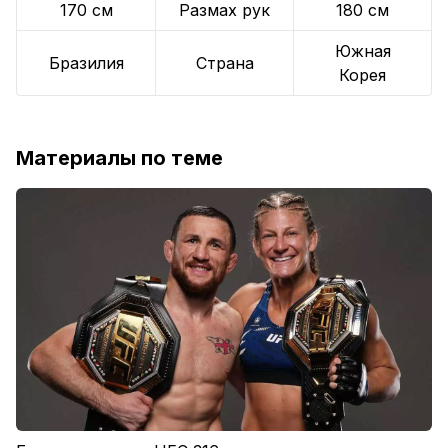
170 см
Размах рук
180 см
Южная
Бразилия
Страна
Корея
Материалы по теме