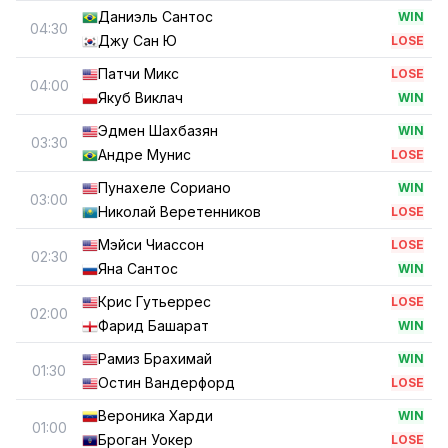
Даниэль Сантос
WIN
04:30
Джу Сан Ю
LOSE
Патчи Микс
LOSE
04:00
Якуб Виклач
WIN
Эдмен Шахбазян
WIN
03:30
Андре Мунис
LOSE
Пунахеле Сориано
WIN
03:00
Николай Веретенников
LOSE
Мэйси Чиассон
LOSE
02:30
Яна Сантос
WIN
Крис Гутьеррес
LOSE
02:00
Фарид Башарат
WIN
Рамиз Брахимай
WIN
01:30
Остин Вандерфорд
LOSE
Вероника Харди
WIN
01:00
Броган Уокер
LOSE