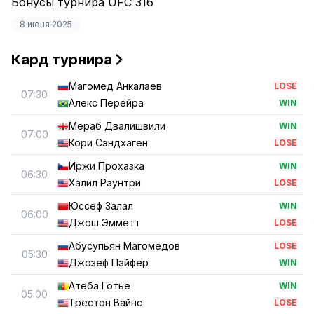
Бонусы турнира UFC 316
8 июня 2025
Кард турнира
Магомед Анкалаев
LOSE
07:30
Алекс Перейра
WIN
Мераб Двалишвили
WIN
07:00
Кори Сэндхаген
LOSE
Иржи Прохазка
WIN
06:30
Халил Раунтри
LOSE
Юссеф Залал
WIN
06:00
Джош Эмметт
LOSE
Абусупьян Магомедов
LOSE
05:30
Джозеф Пайфер
WIN
Атеба Готье
WIN
05:00
Трестон Вайнс
LOSE