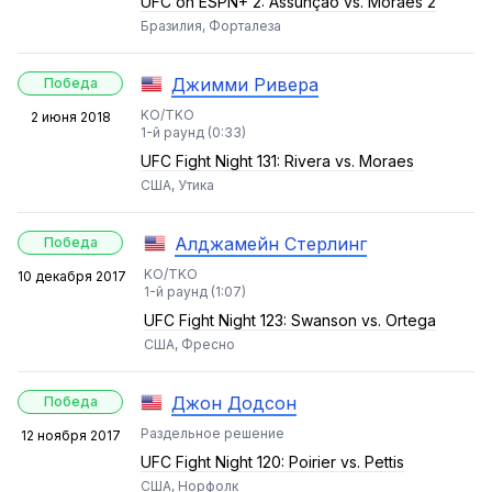
UFC on ESPN+ 2: Assunção vs. Moraes 2
Бразилия, Форталеза
Джимми Ривера
Победа
KO/TKO
2 июня 2018
1-й раунд (0:33)
UFC Fight Night 131: Rivera vs. Moraes
США, Утика
Алджамейн Стерлинг
Победа
KO/TKO
10 декабря 2017
1-й раунд (1:07)
UFC Fight Night 123: Swanson vs. Ortega
США, Фресно
Джон Додсон
Победа
Раздельное решение
12 ноября 2017
UFC Fight Night 120: Poirier vs. Pettis
США, Норфолк