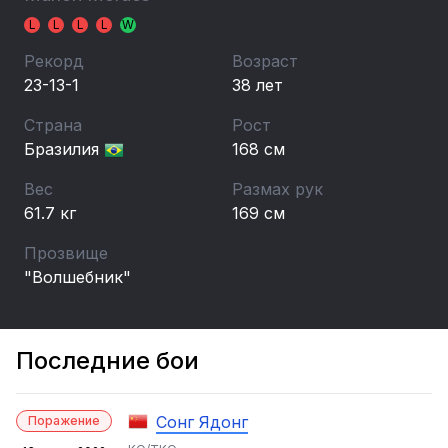
L
L
L
L
W
Рекорд
Возраст
23-13-1
38 лет
Страна
Рост
Бразилия
168 см
Вес
Размах рук
61.7 кг
169 см
Прозвище
"Волшебник"
Последние бои
Сонг Ядонг
Поражение