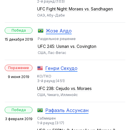
2-й раунд (1:03)
UFC Fight Night: Moraes vs. Sandhagen
ОАЭ, Абу-Даби
Жозе Алдо
Победа
Раздельное решение
15 декабря 2019
UFC 245: Usman vs. Covington
США, Лас-Вегас
Генри Сехудо
Поражение
KO/TKO
9 июня 2019
3-й раунд (4:51)
UFC 238: Cejudo vs. Moraes
США, Чикаго, Иллинойс
Рафаэль Ассунсан
Победа
Сабмишен
3 февраля 2019
1-й раунд (3:17)