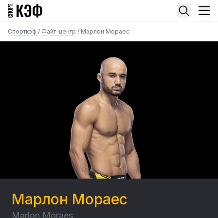
Спорткэф
/
Файт-центр
/
Марлон Мораес
Марлон Мораес
Marlon Moraes