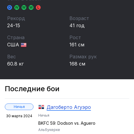
D
W
W
W
L
Рекорд
Возраст
24-15
41 год
Страна
Рост
США
161 см
Вес
Размах рук
60.8 кг
168 см
Последние бои
Дагоберто Агуэро
Ничья
Ничья
30 марта 2024
BKFC 59: Dodson vs. Aguero
Альбукерке