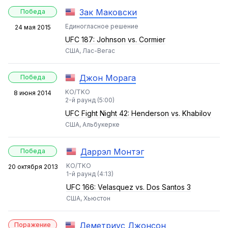
Зак Маковски
Победа
Единогласное решение
24 мая 2015
UFC 187: Johnson vs. Cormier
США, Лас-Вегас
Джон Морага
Победа
KO/TKO
8 июня 2014
2-й раунд (5:00)
UFC Fight Night 42: Henderson vs. Khabilov
США, Альбукерке
Даррэл Монтэг
Победа
KO/TKO
20 октября 2013
1-й раунд (4:13)
UFC 166: Velasquez vs. Dos Santos 3
США, Хьюстон
Деметриус Джонсон
Поражение