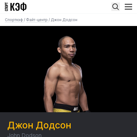
Спорткэф
/
Файт-центр
/
Джон Додсон
Джон Додсон
John Dodson