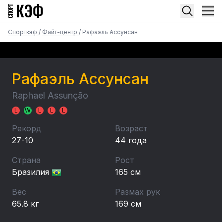
Спорткэф
/
Файт-центр
/
Рафаэль Ассунсан
Рафаэль Ассунсан
Raphael Assunção
L
W
L
L
L
Рекорд
Возраст
27-10
44 года
Страна
Рост
Бразилия
165 см
Вес
Размах рук
65.8 кг
169 см