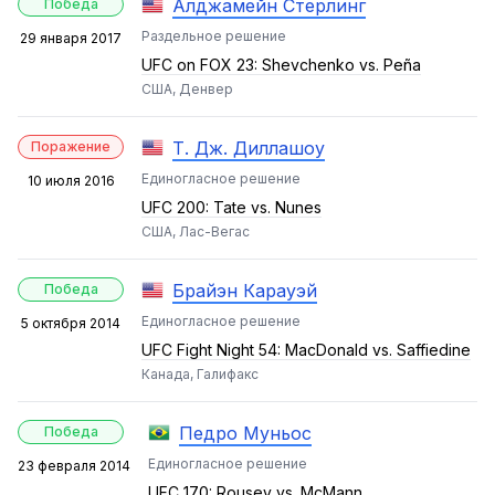
Алджамейн Стерлинг
Победа
Раздельное решение
29 января 2017
UFC on FOX 23: Shevchenko vs. Peña
США, Денвер
Т. Дж. Диллашоу
Поражение
Единогласное решение
10 июля 2016
UFC 200: Tate vs. Nunes
США, Лас-Вегас
Брайэн Карауэй
Победа
Единогласное решение
5 октября 2014
UFC Fight Night 54: MacDonald vs. Saffiedine
Канада, Галифакс
Педро Муньос
Победа
Единогласное решение
23 февраля 2014
UFC 170: Rousey vs. McMann