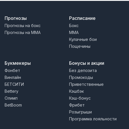
Прогнозы
Расписание
Прогнозы на бокс
Бокс
Прогнозы на MMA
MMA
Кулачные бои
Пощечины
Букмекеры
Бонусы и акции
Фонбет
Без депозита
Винлайн
Промокоды
БЕТСИТИ
Приветственные
Bettery
Кэшбэк
Олимп
Кэш-бонус
BetBoom
Фрибет
Розыгрыши
Программа лояльности