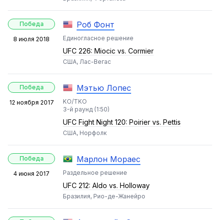
Роб Фонт
Победа
Единогласное решение
8 июля 2018
UFC 226: Miocic vs. Cormier
США, Лас-Вегас
Мэтью Лопес
Победа
KO/TKO
12 ноября 2017
3-й раунд (1:50)
UFC Fight Night 120: Poirier vs. Pettis
США, Норфолк
Марлон Мораес
Победа
Раздельное решение
4 июня 2017
UFC 212: Aldo vs. Holloway
Бразилия, Рио-де-Жанейро