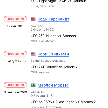
UFC Fight Night: Lewis vs. Daukaus
США, Лас-Вегас
Коди Гарбрандт
Поражение
KO/TKO
7 июня 2020
2-й раунд (4:59)
UFC 250: Nunes vs. Spencer
США, Лас-Вегас
Кори Сэндхаген
Поражение
Единогласное решение
18 августа 2019
UFC 241: Cormier vs. Miocic 2
США, Анахайм
Марлон Мораес
Поражение
Сабмишен
3 февраля 2019
1-й раунд (3:17)
UFC on ESPN+ 2: Assunção vs. Moraes 2
Бразилия, Форталеза