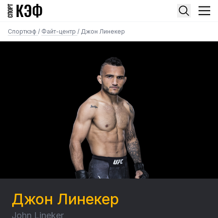
Спорткэф
/
Файт-центр
/
Джон Линекер
Джон Линекер
John Lineker