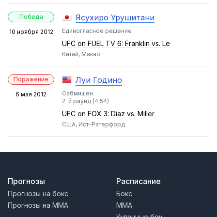
Ясухиро Урушитани
Победа
Единогласное решение
10 ноября 2012
UFC on FUEL TV 6: Franklin vs. Le
Китай, Макао
Луи Годино
Поражение
Сабмишен
6 мая 2012
2-й раунд (4:54)
UFC on FOX 3: Diaz vs. Miller
США, Ист-Ратерфорд
Прогнозы
Расписание
Прогнозы на бокс
Бокс
Прогнозы на MMA
MMA
Кулачные бои