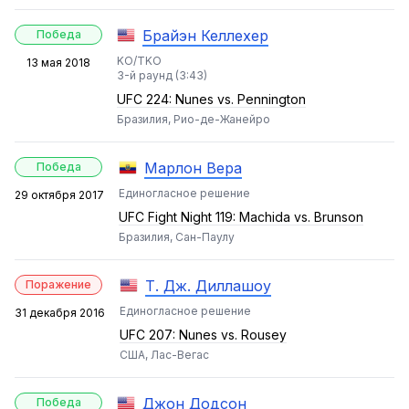
Брайэн Келлехер
Победа
KO/TKO
13 мая 2018
3-й раунд (3:43)
UFC 224: Nunes vs. Pennington
Бразилия, Рио-де-Жанейро
Марлон Вера
Победа
Единогласное решение
29 октября 2017
UFC Fight Night 119: Machida vs. Brunson
Бразилия, Сан-Паулу
Т. Дж. Диллашоу
Поражение
Единогласное решение
31 декабря 2016
UFC 207: Nunes vs. Rousey
США, Лас-Вегас
Джон Додсон
Победа