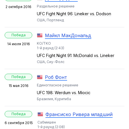
Раздельное решение
2 октября 2016
UFC Fight Night 96: Lineker vs. Dodson
США, Портленд
Майкл МакДональд
Победа
KO/TKO
14 июля 2016
1-й раунд (2:43)
UFC Fight Night 91: McDonald vs. Lineker
США, Сиу-Фолс
Роб Фонт
Победа
Единогласное решение
15 мая 2016
UFC 198: Werdum vs. Miocic
Бразилия, Куритиба
Франсиско Ривера младший
Победа
Сабмишен
6 сентября 2015
1-й раунд (2:08)