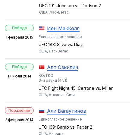
UFC 191: Johnson vs. Dodson 2
США, Лас-Вегас
Иен МакКолл
Победа
Единогласное решение
1 февраля 2015
UFC 183: Silva vs. Diaz
США, Лас-Вегас
Алп Озкилич
Победа
KO/TKO
17 июля 2014
3-й раунд (4:51)
UFC Fight Night 45: Cerrone vs. Miller
США, Атлантик-Сити
Али Багаутинов
Поражение
Единогласное решение
2 февраля 2014
UFC 169: Barao vs. Faber 2
США, Ньюарк