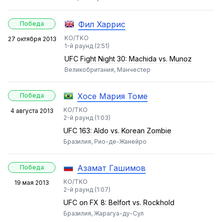
Фил Харрис
Победа
KO/TKO
27 октября 2013
1-й раунд (2:51)
UFC Fight Night 30: Machida vs. Munoz
Великобритания, Манчестер
Хосе Мария Томе
Победа
KO/TKO
4 августа 2013
2-й раунд (1:03)
UFC 163: Aldo vs. Korean Zombie
Бразилия, Рио-де-Жанейро
Азамат Гашимов
Победа
KO/TKO
19 мая 2013
2-й раунд (1:07)
UFC on FX 8: Belfort vs. Rockhold
Бразилия, Жарагуа-ду-Сул