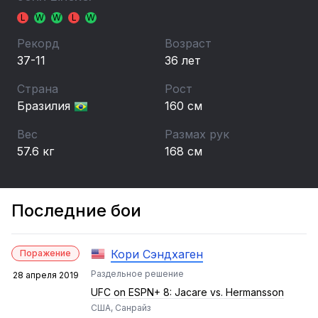
L
W
W
L
W
Рекорд
Возраст
37-11
36 лет
Страна
Рост
Бразилия
160 см
Вес
Размах рук
57.6 кг
168 см
Последние бои
Кори Сэндхаген
Поражение
Раздельное решение
28 апреля 2019
UFC on ESPN+ 8: Jacare vs. Hermansson
США, Санрайз