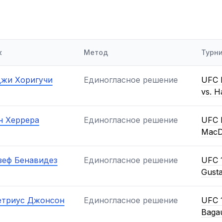
к
Метод
Турн
жи Хоригучи
Единогласное решение
UFC F
vs. Ha
 Херрера
Единогласное решение
UFC F
MacD
еф Бенавидез
Единогласное решение
UFC 1
Gust
триус Джонсон
Единогласное решение
UFC 
Baga