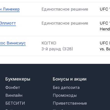
 Линекер
Единогласное решение
UFC 1
Эллиотт
Единогласное решение
UFC 1
Hend
ос Винисиус
KO/TKO
UFC F
3-й раунд (3:28)
vs. B
Букмекеры
Бонусы и акции
Фонбет
Без депозита
Винлайн
Промокоды
БЕТСИТИ
Приветственные