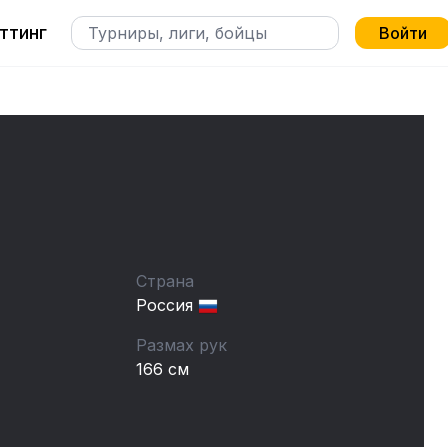
ттинг
Войти
Страна
Россия
Размах рук
166 см