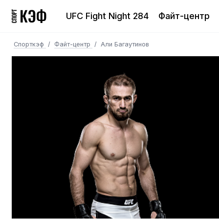
UFC Fight Night 284
Файт-центр
Спорткэф
/
Файт-центр
/
Али Багаутинов