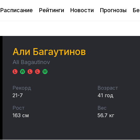
Расписание
Рейтинги
Новости
Прогнозы
Бе
Али Багаутинов
Ali Bagautinov
L
W
L
L
W
Рекорд
Возраст
21-7
41 год
Рост
Вес
163 см
56.7 кг