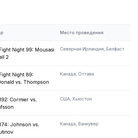
ир
Место проведения
Северная Ирландия, Белфаст
ight Night 99: Mousasi
ll 2
Канада, Оттава
ight Night 89:
onald vs. Thompson
США, Хьюстон
92: Cormier vs.
afsson
Канада, Ванкувер
174: Johnson vs.
utinov