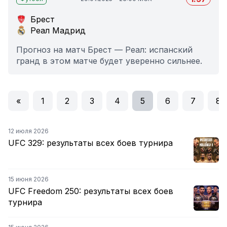
Брест
Реал Мадрид
Прогноз на матч Брест — Реал: испанский
гранд в этом матче будет уверенно сильнее.
«
1
2
3
4
5
6
7
8
12 июля 2026
UFC 329: результаты всех боев турнира
15 июня 2026
UFC Freedom 250: результаты всех боев
турнира