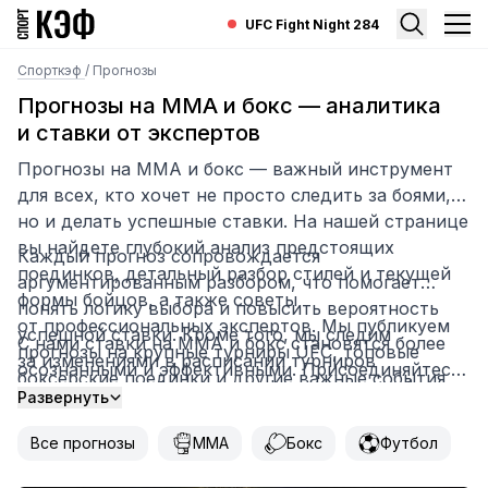
UFC Fight Night 284
Спорткэф
/
Прогнозы
Прогнозы на ММА и бокс — аналитика
и ставки от экспертов
Прогнозы на ММА и бокс — важный инструмент
для всех, кто хочет не просто следить за боями,
но и делать успешные ставки. На нашей странице
вы найдете глубокий анализ предстоящих
Каждый прогноз сопровождается
поединков, детальный разбор стилей и текущей
аргументированным разбором, что помогает
формы бойцов, а также советы
понять логику выбора и повысить вероятность
от профессиональных экспертов. Мы публикуем
успешной ставки. Кроме того, мы следим
С нами ставки на ММА и бокс становятся более
прогнозы на крупные турниры UFC, топовые
за изменениями в расписании турниров
осознанными и эффективными. Присоединяйтесь
боксерские поединки и другие важные события
и оперативно обновляем информацию, чтобы
к Спорткэф, чтобы получать лучшие прогнозы
Развернуть
в мире единоборств.
вы всегда были в курсе актуальных событий.
и выигрывать вместе с нами!
Все прогнозы
MMA
Бокс
Футбол