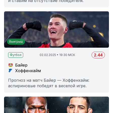
и ставим на отсутствие победителя.
Выигрыш
2.44
Футбол
02.02.2025 • 19:30 МСК
Байер
Хоффенхайм
Прогноз на матч Байер — Хоффенхайм:
аспириновые победят в веселой игре.