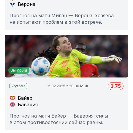
Верона
Прогноз на матч Милан — Верона: хозяева
не испытают проблем в этой встрече.
Выигрыш
3.75
Футбол
15.02.2025 • 20:30 МСК
Байер
Бавария
Прогноз на матч Байер — Бавария: силы
в этом противостоянии сейчас равны.