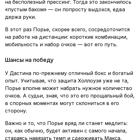
на бесполезный прессинг. Тогда это закончилось
«пустым баком» — он попросту выдохся, едва
держа руки.
В этот раз Порье, скорее всего, сосредоточится
на работе на дистанции: короткие комбинации,
мобильность и набор очков — вот его путь.
Шансы на победу
У Дастина по-прежнему отличный бокс и богатый
опыт. Учитывая, что защита Холлоуэя уже не та,
Порье вполне может набрать нужное количество
очков. А судьи, зная, что это его прощальный бой,
в спорных моментах могут склониться в его
сторону.
Важно и то, что Порье вряд ли станет медлить:
он, как обычно, будет активен с самого начала,
стараясь навязать темп и сдерживать Макса,