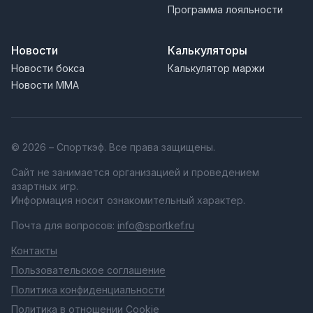
Программа лояльности
Новости
Калькуляторы
Новости бокса
Калькулятор маржи
Новости MMA
© 2026 – Спорткэф. Все права защищены.
Сайт не занимается организацией и проведением
азартных игр.
Информация носит ознакомительный характер.
Почта для вопросов:
info@sportkef.ru
Контакты
Пользовательское соглашение
Политика конфиденциальности
Политика в отношении Cookie