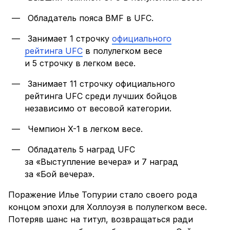
Обладатель пояса BMF в UFC.
Занимает 1 строчку
официального
рейтинга UFC
в полулегком весе
и 5 строчку в легком весе.
Занимает 11 строчку официального
рейтинга UFC среди лучших бойцов
независимо от весовой категории.
Чемпион X-1 в легком весе.
Обладатель 5 наград UFC
за «Выступление вечера» и 7 наград
за «Бой вечера».
Поражение Илье Топурии стало своего рода
концом эпохи для Холлоуэя в полулегком весе.
Потеряв шанс на титул, возвращаться ради