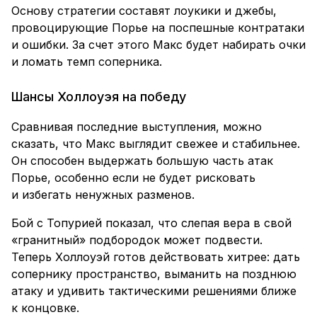
Основу стратегии составят лоукики и джебы,
провоцирующие Порье на поспешные контратаки
и ошибки. За счет этого Макс будет набирать очки
и ломать темп соперника.
Шансы Холлоуэя на победу
Сравнивая последние выступления, можно
сказать, что Макс выглядит свежее и стабильнее.
Он способен выдержать большую часть атак
Порье, особенно если не будет рисковать
и избегать ненужных разменов.
Бой с Топурией показал, что слепая вера в свой
«гранитный» подбородок может подвести.
Теперь Холлоуэй готов действовать хитрее: дать
сопернику пространство, выманить на позднюю
атаку и удивить тактическими решениями ближе
к концовке.