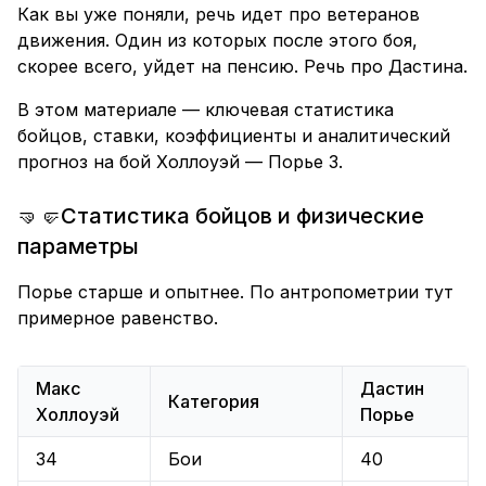
Как вы уже поняли, речь идет про ветеранов
движения. Один из которых после этого боя,
скорее всего, уйдет на пенсию. Речь про Дастина.
В этом материале — ключевая статистика
бойцов, ставки, коэффициенты и аналитический
прогноз на бой Холлоуэй — Порье 3.
🤜🤛Статистика бойцов и физические
параметры
Порье старше и опытнее. По антропометрии тут
примерное равенство.
Макс
Дастин
Категория
Холлоуэй
Порье
34
Бои
40