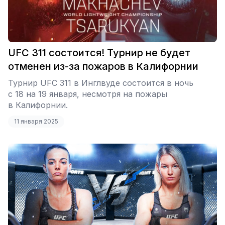
UFC 311 состоится! Турнир не будет
отменен из-за пожаров в Калифорнии
Турнир UFC 311 в Инглвуде состоится в ночь
с 18 на 19 января, несмотря на пожары
в Калифорнии.
11 января 2025