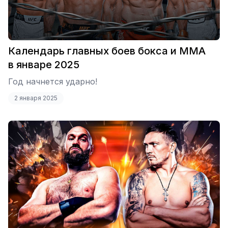
Календарь главных боев бокса и ММА
в январе 2025
Год начнется ударно!
2 января 2025