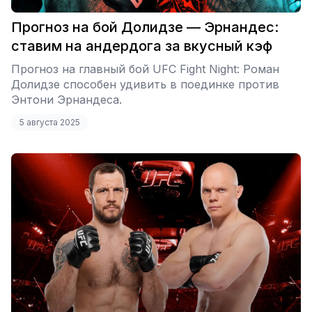
Прогноз на бой Долидзе — Эрнандес:
ставим на андердога за вкусный кэф
Прогноз на главный бой UFC Fight Night: Роман
Долидзе способен удивить в поединке против
Энтони Эрнандеса.
5 августа 2025