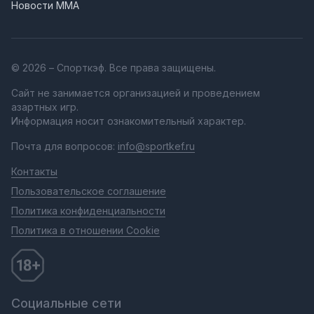
Новости MMA
© 2026 – Спорткэф. Все права защищены.
Сайт не занимается организацией и проведением
азартных игр.
Информация носит ознакомительный характер.
Почта для вопросов:
info@sportkef.ru
Контакты
Пользовательское соглашение
Политика конфиденциальности
Политика в отношении Cookie
Социальные сети