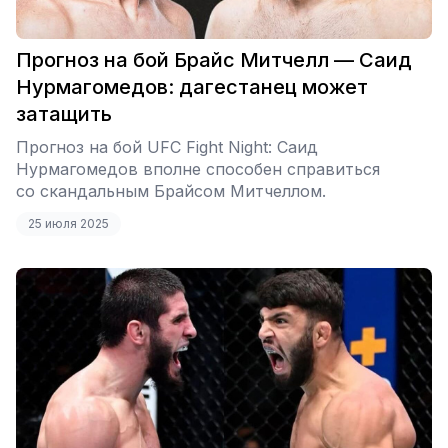
Прогноз на бой Брайс Митчелл — Саид
Нурмагомедов: дагестанец может
затащить
Прогноз на бой UFC Fight Night: Саид
Нурмагомедов вполне способен справиться
со скандальным Брайсом Митчеллом.
25 июля 2025