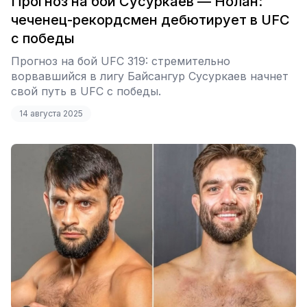
Прогноз на бой Сусуркаев — Нолан:
чеченец-рекордсмен дебютирует в UFC
с победы
Прогноз на бой UFC 319: стремительно
ворвавшийся в лигу Байсангур Сусуркаев начнет
свой путь в UFC с победы.
14 августа 2025