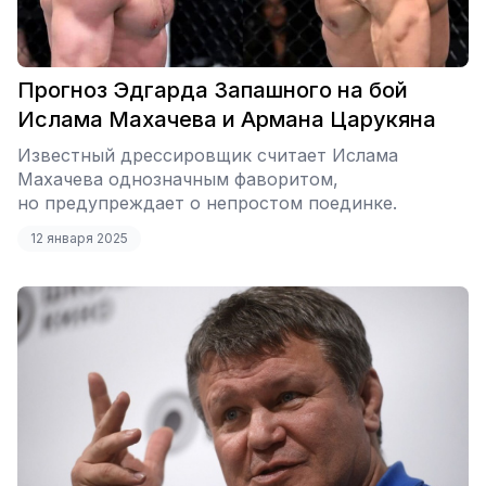
Прогноз Эдгарда Запашного на бой
Ислама Махачева и Армана Царукяна
Известный дрессировщик считает Ислама
Махачева однозначным фаворитом,
но предупреждает о непростом поединке.
12 января 2025