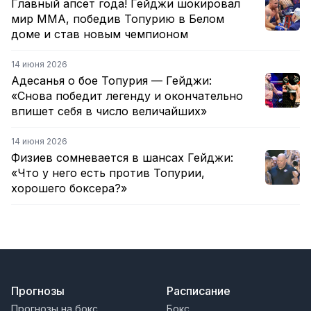
Главный апсет года! Гейджи шокировал
мир ММА, победив Топурию в Белом
доме и став новым чемпионом
14 июня 2026
Адесанья о бое Топурия — Гейджи:
«Снова победит легенду и окончательно
впишет себя в число величайших»
14 июня 2026
Физиев сомневается в шансах Гейджи:
«Что у него есть против Топурии,
хорошего боксера?»
Прогнозы
Расписание
Прогнозы на бокс
Бокс