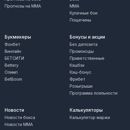
Прогнозы на MMA
MMA
Кулачные бои
Пощечины
Букмекеры
Бонусы и акции
Фонбет
Без депозита
Винлайн
Промокоды
БЕТСИТИ
Приветственные
Bettery
Кэшбэк
Олимп
Кэш-бонус
BetBoom
Фрибет
Розыгрыши
Программа лояльности
Новости
Калькуляторы
Новости бокса
Калькулятор маржи
Новости MMA