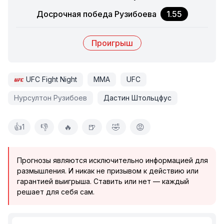
Досрочная победа Рузибоева
1.55
Проигрыш
UFC Fight Night
ММА
UFC
Нурсултон Рузибоев
Дастин Штольцфус
👍
👎
🔥
🍺
🤣
😡
1
Прогнозы являются исключительно информацией для
размышления. И никак не призывом к действию или
гарантией выигрыша. Ставить или нет — каждый
решает для себя сам.