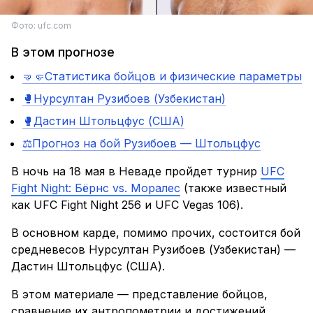
Фото: ufc.com
В этом прогнозе
🤜🤛Статистика бойцов и физические параметры
🥊Нурсултан Рузибоев (Узбекистан)
🥊Дастин Штольцфус (США)
⚖️Прогноз на бой Рузибоев — Штольцфус
В ночь на 18 мая в Неваде пройдет турнир
UFC
Fight Night: Бёрнс vs. Моралес
(также известный
как UFC Fight Night 256 и UFC Vegas 106).
В основном карде, помимо прочих, состоится бой
средневесов Нурсултан Рузибоев (Узбекистан) —
Дастин Штольцфус (США).
В этом материале — представление бойцов,
сравнение их антропометрии и достижений,