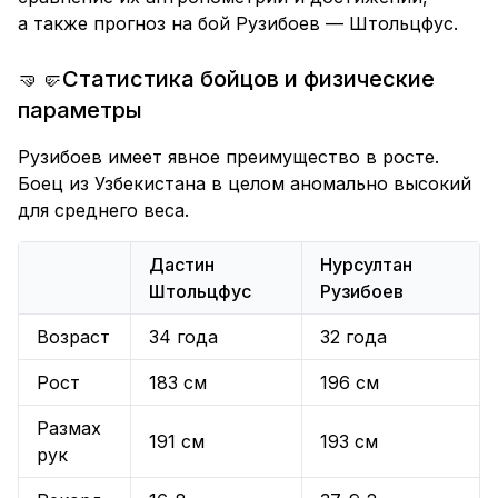
а также прогноз на бой Рузибоев — Штольцфус.
🤜🤛Статистика бойцов и физические
параметры
Рузибоев имеет явное преимущество в росте.
Боец из Узбекистана в целом аномально высокий
для среднего веса.
Дастин
Нурсултан
Штольцфус
Рузибоев
Возраст
34 года
32 года
Рост
183 см
196 см
Размах
191 см
193 см
рук