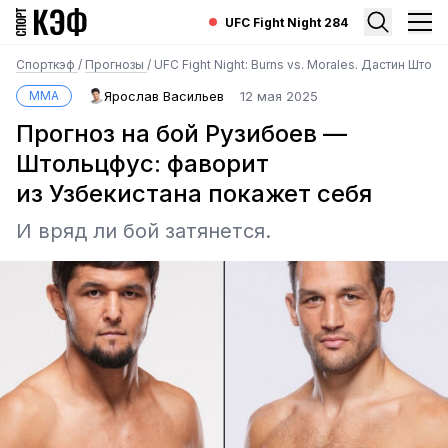
UFC Fight Night 284
Спорткэф
/
Прогнозы
/
UFC Fight Night: Burns vs. Morales. Дастин Што
MMA
Ярослав Васильев
12 мая 2025
Прогноз на бой Рузибоев —
Штольцфус: фаворит
из Узбекистана покажет себя
И вряд ли бой затянется.