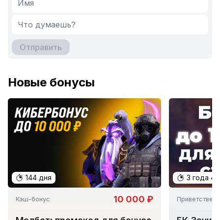
Отправить
Новые бонусы
144 дня
3 года 4
10 000 ₽
Кэш-бонус
Приветствен