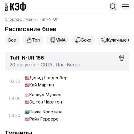
Спорткэф
/
Матчи
/
Tuff-N-Uff
Расписание боев
Все
Топ
MMA
Бокс
Кулачные бо
Tuff-N-Uff 156
20 августа – США, Лас-Вегас
Дэвид Голденберг
03:30
Кай Мартин
Каллум Муллен
04:00
Эштон Чарлтон
Паула Кристина
04:30
Райн Герреро
Турниры