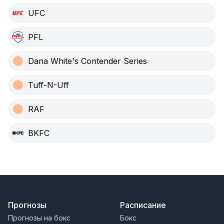
UFC
PFL
Dana White's Contender Series
Tuff-N-Uff
RAF
BKFC
Прогнозы
Расписание
Прогнозы на бокс
Бокс