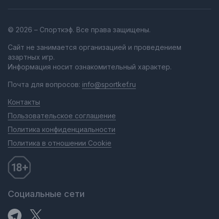
© 2026 – Спорткэф. Все права защищены.
Сайт не занимается организацией и проведением
азартных игр.
Информация носит ознакомительный характер.
Почта для вопросов:
info@sportkef.ru
Контакты
Пользовательское соглашение
Политика конфиденциальности
Политика в отношении Cookie
Социальные сети