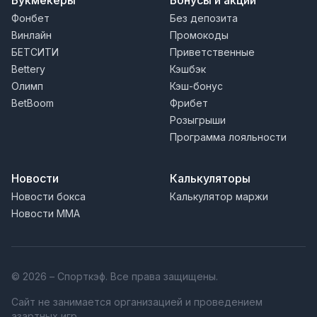
Букмекеры
Бонусы и акции
Фонбет
Без депозита
Винлайн
Промокоды
БЕТСИТИ
Приветственные
Bettery
Кэшбэк
Олимп
Кэш-бонус
BetBoom
Фрибет
Розыгрыши
Программа лояльности
Новости
Калькуляторы
Новости бокса
Калькулятор маржи
Новости MMA
© 2026 – Спорткэф. Все права защищены.
Сайт не занимается организацией и проведением
азартных игр.