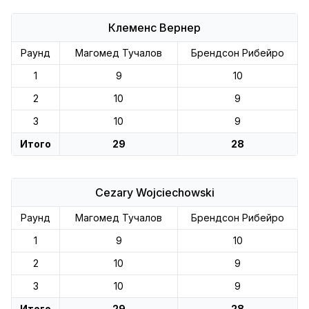
Клеменс Вернер
Раунд
Магомед Тучалов
Брендсон Рибейро
1
9
10
2
10
9
3
10
9
Итого
29
28
Cezary Wojciechowski
Раунд
Магомед Тучалов
Брендсон Рибейро
1
9
10
2
10
9
3
10
9
Итого
29
28