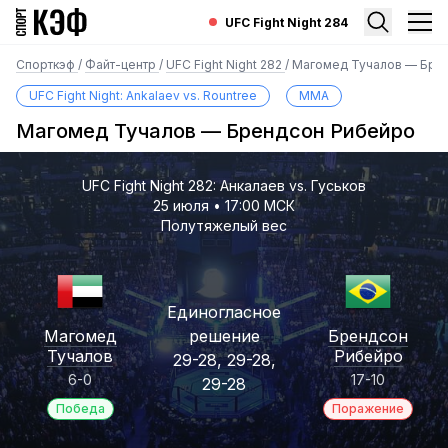
UFC Fight Night 284
Спорткэф
/
Файт-центр
/
UFC Fight Night 282
/
Магомед Тучалов — Бре
UFC Fight Night: Ankalaev vs. Rountree
MMA
Магомед Тучалов — Брендсон Рибейро
UFC Fight Night 282: Анкалаев vs. Гуськов
25 июля • 17:00 МСК
Полутяжелый вес
Единогласное
Магомед
решение
Брендсон
Тучалов
Рибейро
29-28, 29-28,
6-0
17-10
29-28
Победа
Поражение