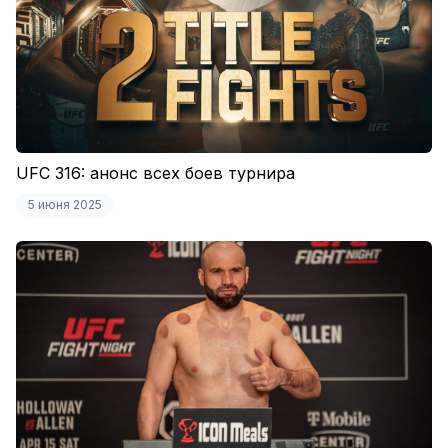
UFC 316: анонс всех боев турнира
5 июня 2025