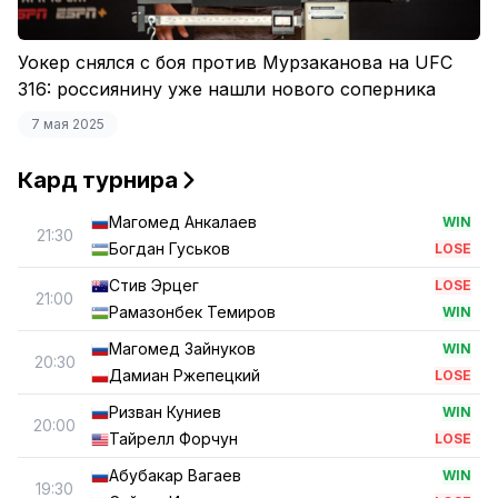
Уокер снялся с боя против Мурзаканова на UFC
316: россиянину уже нашли нового соперника
7 мая 2025
Кард турнира
Магомед Анкалаев
WIN
21:30
Богдан Гуськов
LOSE
Стив Эрцег
LOSE
21:00
Рамазонбек Темиров
WIN
Магомед Зайнуков
WIN
20:30
Дамиан Ржепецкий
LOSE
Ризван Куниев
WIN
20:00
Тайрелл Форчун
LOSE
Абубакар Вагаев
WIN
19:30