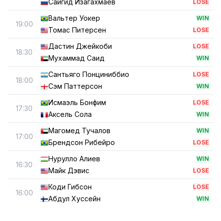
Сайгид Изагахмаев
LOSE
Вальтер Уокер
WIN
19:00
Томас Питерсен
LOSE
Дастин Джейкоби
LOSE
18:30
Мухаммад Саид
WIN
Сантьяго Понциниббио
LOSE
18:00
Сэм Паттерсон
WIN
Исмаэль Бонфим
LOSE
17:30
Аксель Сола
WIN
Магомед Тучалов
WIN
17:00
Брендсон Рибейро
LOSE
Нурулло Алиев
WIN
16:30
Майк Дэвис
LOSE
Коди Гибсон
LOSE
16:00
Абдул Хуссейн
WIN