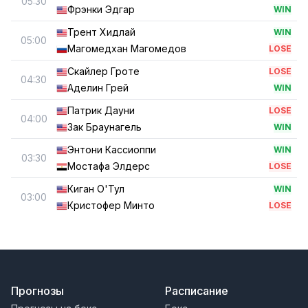
05:30
Фрэнки Эдгар
WIN
Трент Хидлай
WIN
05:00
Магомедхан Магомедов
LOSE
Скайлер Гроте
LOSE
04:30
Аделин Грей
WIN
Патрик Дауни
LOSE
04:00
Зак Браунагель
WIN
Энтони Кассиоппи
WIN
03:30
Мостафа Элдерс
LOSE
Киган О'Тул
WIN
03:00
Кристофер Минто
LOSE
Прогнозы
Расписание