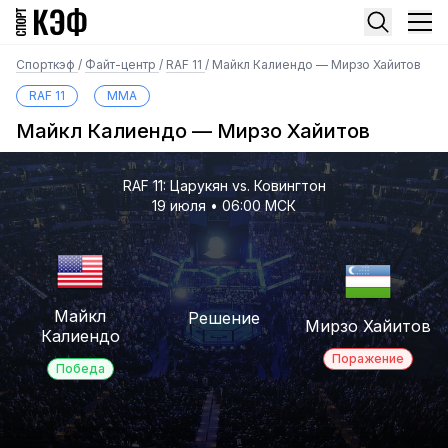
Спорткэф
/
Файт-центр
/
RAF 11
/
Майкл Калиендо — Мирзо Хайитов
RAF 11
MMA
Майкл Калиендо — Мирзо Хайитов
RAF 11: Царукян vs. Ковингтон
19 июля • 06:00 МСК
Майкл
Решение
Мирзо Хайитов
Калиендо
Поражение
Победа