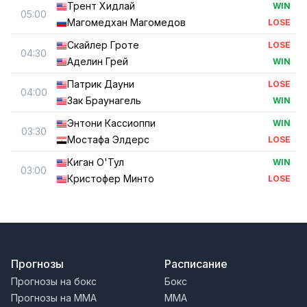
Трент Хидлай
WIN
05:00
Магомедхан Магомедов
LOSE
Скайлер Гроте
LOSE
04:30
Аделин Грей
WIN
Патрик Дауни
LOSE
04:00
Зак Браунагель
WIN
Энтони Кассиоппи
WIN
03:30
Мостафа Элдерс
LOSE
Киган О'Тул
WIN
03:00
Кристофер Минто
LOSE
Прогнозы
Расписание
Прогнозы на бокс
Бокс
Прогнозы на MMA
MMA