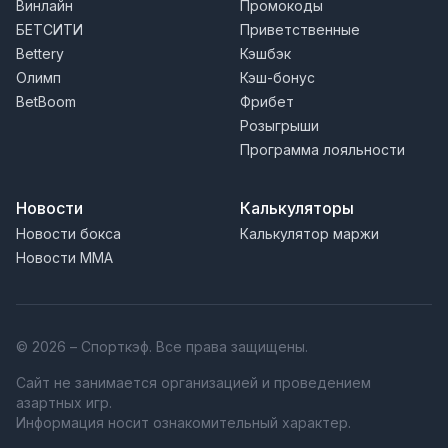
Винлайн
Промокоды
БЕТСИТИ
Приветственные
Bettery
Кэшбэк
Олимп
Кэш-бонус
BetBoom
Фрибет
Розыгрыши
Программа лояльности
Новости
Калькуляторы
Новости бокса
Калькулятор маржи
Новости MMA
© 2026 – Спорткэф. Все права защищены.
Сайт не занимается организацией и проведением
азартных игр.
Информация носит ознакомительный характер.