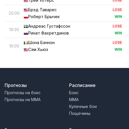
Трей Уотерс
LOSE
Брэд Таварес
LOSE
20:00
Роберт Брычек
WIN
Андреас Густафссон
LOSE
19:30
Ринат Фахретдинов
WIN
Шона Бэннон
LOSE
19:00
Сэм Хьюз
WIN
Прогнозы
Расписание
Прогнозы на бокс
Бокс
Прогнозы на MMA
MMA
Кулачные бои
Пощечины