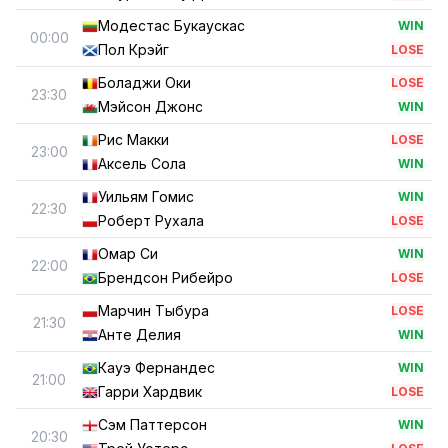
Модестас Букаускас
WIN
00:00
Пол Крэйг
LOSE
Боладжи Оки
LOSE
23:30
Мэйсон Джонс
WIN
Рис Макки
LOSE
23:00
Аксель Сола
WIN
Уильям Гомис
WIN
22:30
Роберт Рухала
LOSE
Омар Си
WIN
22:00
Брендсон Рибейро
LOSE
Марчин Тыбура
LOSE
21:30
Анте Делия
WIN
Кауэ Фернандес
WIN
21:00
Гарри Хардвик
LOSE
Сэм Паттерсон
WIN
20:30