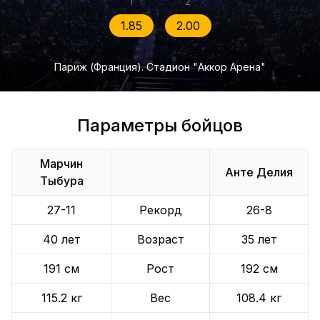
1
2
1.85
2.00
Париж (Франция). Стадион "Аккор Арена"
Параметры бойцов
Марчин
Анте Делия
Тыбура
27-11
Рекорд
26-8
40 лет
Возраст
35 лет
191 см
Рост
192 см
115.2 кг
Вес
108.4 кг