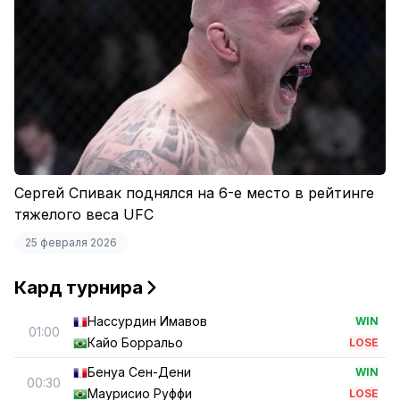
Сергей Спивак поднялся на 6-е место в рейтинге
тяжелого веса UFC
25 февраля 2026
Кард турнира
Нассурдин Имавов
WIN
01:00
Кайо Борральо
LOSE
Бенуа Сен-Дени
WIN
00:30
Маурисио Руффи
LOSE