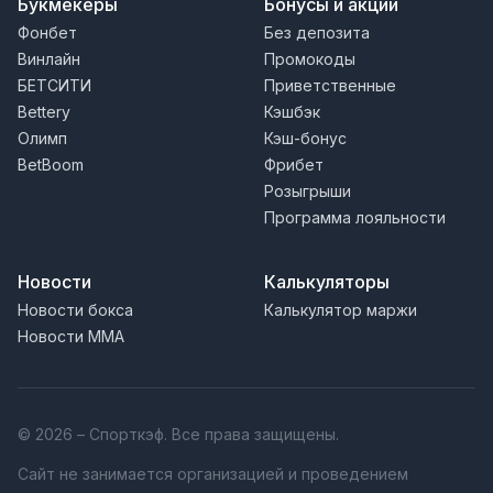
Букмекеры
Бонусы и акции
Фонбет
Без депозита
Винлайн
Промокоды
БЕТСИТИ
Приветственные
Bettery
Кэшбэк
Олимп
Кэш-бонус
BetBoom
Фрибет
Розыгрыши
Программа лояльности
Новости
Калькуляторы
Новости бокса
Калькулятор маржи
Новости MMA
© 2026 – Спорткэф. Все права защищены.
Сайт не занимается организацией и проведением