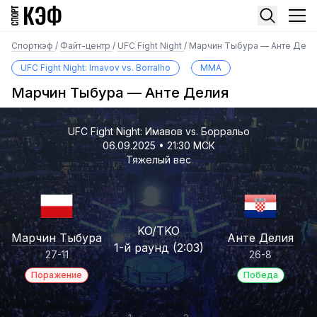
Спорткэф
/
Файт-центр
/
UFC Fight Night
/
Марчин Тыбура — Анте Дели
UFC Fight Night: Imavov vs. Borralho
MMA
Марчин Тыбура — Анте Делия
UFC Fight Night: Имавов vs. Борральо
06.09.2025 • 21:30 МСК
Тяжелый вес
KO/TKO
Марчин Тыбура
Анте Делия
1-й раунд (2:03)
27-11
26-8
Поражение
Победа