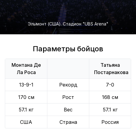
Эльмонт (США). Стадион "UBS Arena"
Параметры бойцов
Монтана Де
Татьяна
Ла Роса
Постарнакова
13-9-1
Рекорд
7-0
170 см
Рост
168 см
57.1 кг
Вес
57.1 кг
США
Страна
Россия