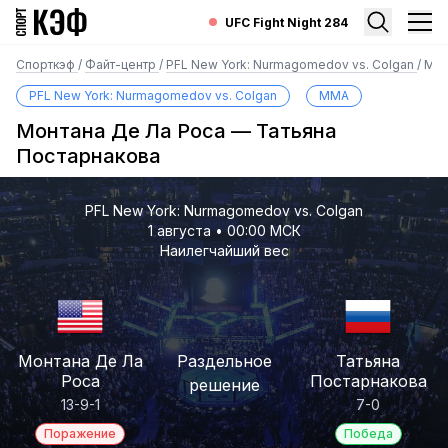
UFC Fight Night 284
Спорткэф
/
Файт-центр
/
PFL New York: Nurmagomedov vs. Colgan
/
Мон
PFL New York: Nurmagomedov vs. Colgan
MMA
Монтана Де Ла Роса — Татьяна
Постарнакова
PFL New York: Nurmagomedov vs. Colgan
1 августа • 00:00 МСК
Наилегчайший вес
Монтана Де Ла
Раздельное
Татьяна
Роса
Постарнакова
решение
13-9-1
7-0
Поражение
Победа