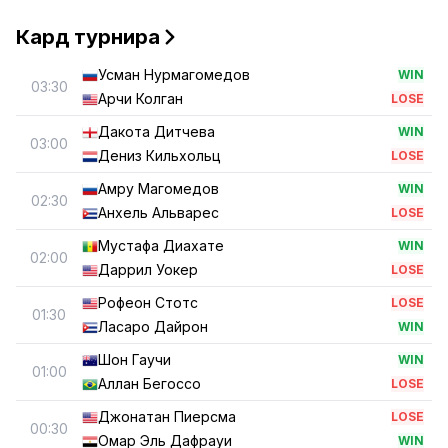
Кард турнира
Усман Нурмагомедов
WIN
03:30
Арчи Колган
LOSE
Дакота Дитчева
WIN
03:00
Дениз Кильхольц
LOSE
Амру Магомедов
WIN
02:30
Анхель Альварес
LOSE
Мустафа Диахате
WIN
02:00
Даррил Уокер
LOSE
Рофеон Стотс
LOSE
01:30
Ласаро Дайрон
WIN
Шон Гаучи
WIN
01:00
Аллан Бегоссо
LOSE
Джонатан Пиерсма
LOSE
00:30
Омар Эль Дафрауи
WIN