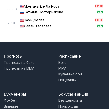
Монтана Де Ла Роса
LOSE
00:00
Татьяна Постарнакова
WIN
Чами Делва
LOSE
23:30
Леван Хабалаев
WIN
Прогнозы
Расписание
Прогнозы на бокс
Бокс
Прогнозы на MMA
MMA
Кулачные бои
Пощечины
Букмекеры
Бонусы и акции
Фонбет
Без депозита
Винлайн
Промокоды