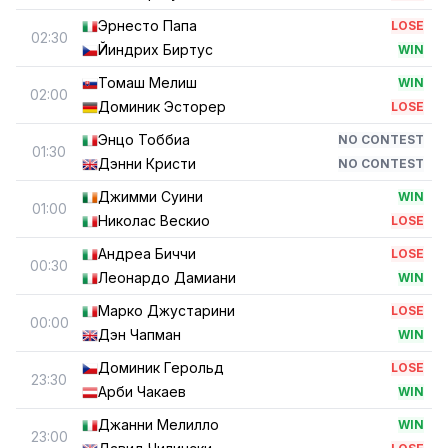
Эрнесто Папа
LOSE
02:30
Йиндрих Биртус
WIN
Томаш Мелиш
WIN
02:00
Доминик Эсторер
LOSE
Энцо Тоббиа
NO CONTEST
01:30
Дэнни Кристи
NO CONTEST
Джимми Суини
WIN
01:00
Николас Вескио
LOSE
Андреа Биччи
LOSE
00:30
Леонардо Дамиани
WIN
Марко Джустарини
LOSE
00:00
Дэн Чапман
WIN
Доминик Герольд
LOSE
23:30
Арби Чакаев
WIN
Джанни Мелилло
WIN
23:00