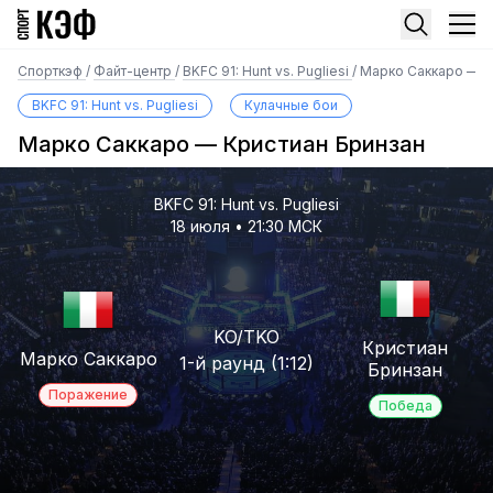
Спорткэф
/
Файт-центр
/
BKFC 91: Hunt vs. Pugliesi
/
Марко Саккаро — К
BKFC 91: Hunt vs. Pugliesi
Кулачные бои
Марко Саккаро — Кристиан Бринзан
BKFC 91: Hunt vs. Pugliesi
18 июля • 21:30 МСК
KO/TKO
Кристиан
Марко Саккаро
1-й раунд (1:12)
Бринзан
Поражение
Победа