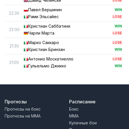
Давид Чилински
LOSE
Павел Вершинин
WIN
22:30
Рами Эльсайес
LOSE
Кристиан Саббатини
WIN
22:00
Чарли Марта
LOSE
Марко Саккаро
LOSE
21:30
Кристиан Бринзан
WIN
Антонио Москатиелло
LOSE
21:00
Гульельмо Джикко
WIN
Прогнозы
Расписание
Прогнозы на бокс
Бокс
Прогнозы на MMA
MMA
Кулачные бои