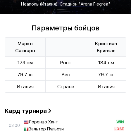
Неаполь (Италия). Стадион "Arena Flegrea"
Параметры бойцов
Марко
Кристиан
Саккаро
Бринзан
173 см
Рост
184 см
79.7 кг
Вес
79.7 кг
Италия
Страна
Италия
Кард турнира
Лоренцо Хант
WIN
03:00
Вальтер Пульези
LOSE