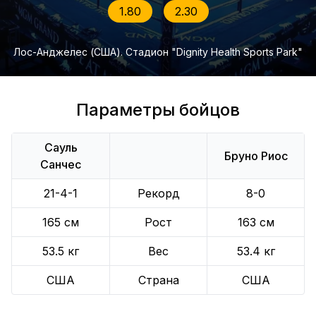
1.80
2.30
Лос-Анджелес (США). Стадион "Dignity Health Sports Park"
Параметры бойцов
Сауль
Бруно Риос
Санчес
21-4-1
Рекорд
8-0
165 см
Рост
163 см
53.5 кг
Вес
53.4 кг
США
Страна
США